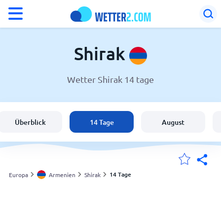
°F
°C
Shirak
Wetter Shirak 14 tage
Wetter in Shirak
Armenien
Überblick
14 Tage
August
Schweiz
Deutschland
14 Tage
Europa
Armenien
Shirak
Meine Standorte