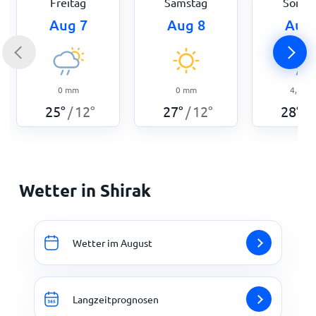
Freitag
Samstag
Sonnt
Aug 7
Aug 8
Aug 
0
mm
0
mm
4,5
m
25
°
12
°
27
°
12
°
28
°
/
/
/
Wetter in Shirak
Wetter im August
Langzeitprognosen