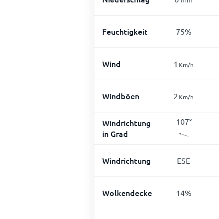
Feuchtigkeit
75
%
Wind
1
Km/h
Windböen
2
Km/h
107
°
Windrichtung
in Grad
Windrichtung
ESE
Wolkendecke
14
%