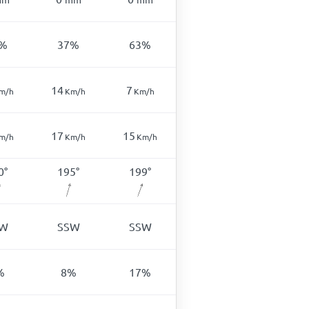
%
37
%
63
%
14
7
m/h
Km/h
Km/h
17
15
m/h
Km/h
Km/h
0
°
195
°
199
°
SW
SSW
SSW
%
8
%
17
%