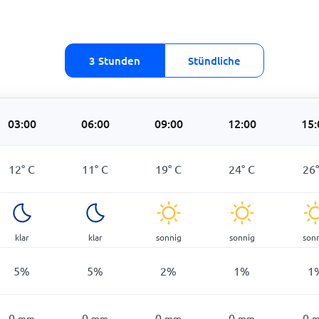
3 Stunden
Stündliche
03:00
06:00
09:00
12:00
15:
12
°
C
11
°
C
19
°
C
24
°
C
26
klar
klar
sonnig
sonnig
son
5
%
5
%
2
%
1
%
1
0
0
0
0
0
mm
mm
mm
mm