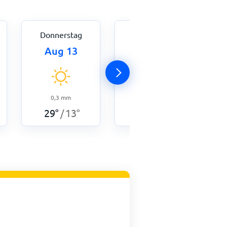
Donnerstag
Freitag
Aug 13
Aug 14
0,3
mm
0
mm
29
°
13
°
29
°
11
°
/
/