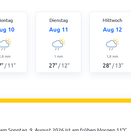
ontag
Dienstag
Mittwoch
ug 10
Aug 11
Aug 12
2,8
mm
1
mm
1,8
mm
7
°
11
°
27
°
12
°
28
°
13
°
/
/
/
 am Sonntag, 9. August 2026 ist am frühen Morgen
11
°
C
.