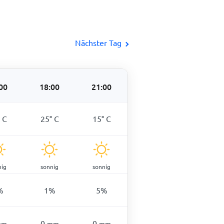
Nächster Tag
00
18:00
21:00
°
C
25
°
C
15
°
C
nig
sonnig
sonnig
%
1
%
5
%
0
0
mm
mm
mm