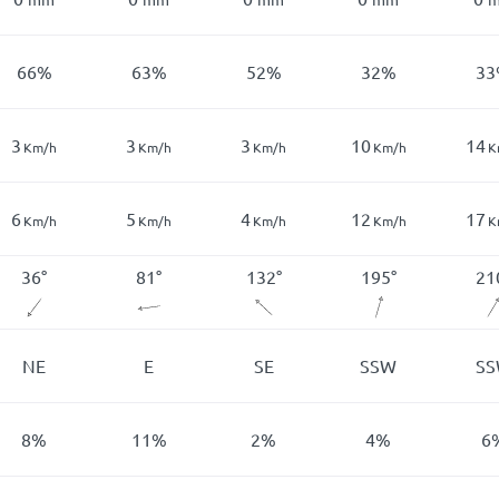
66
%
63
%
52
%
32
%
33
3
3
3
10
14
Km/h
Km/h
Km/h
Km/h
K
6
5
4
12
17
Km/h
Km/h
Km/h
Km/h
K
36
°
81
°
132
°
195
°
21
NE
E
SE
SSW
S
8
%
11
%
2
%
4
%
6