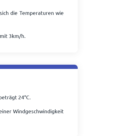
sich die Temperaturen wie
 mit
3
km/h
.
 beträgt
24
°
C
.
i einer Windgeschwindigkeit