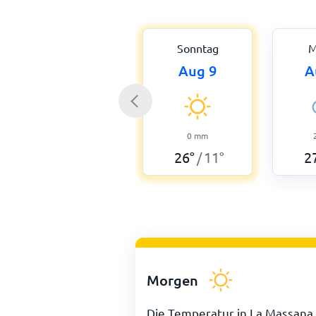
Sonntag
M
Aug 9
A
0
mm
26
°
11
°
2
/
Morgen
Die Temperatur in La Massana