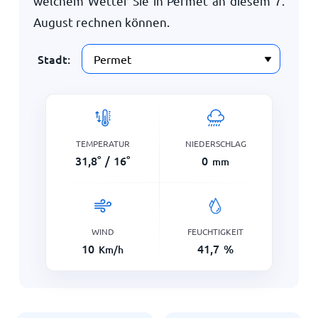
welchem Wetter Sie in Permet an diesem
7.
August
rechnen können.
Stadt:
TEMPERATUR
NIEDERSCHLAG
31,8
°
/
16
°
0
mm
WIND
FEUCHTIGKEIT
10
41,7
%
Km/h