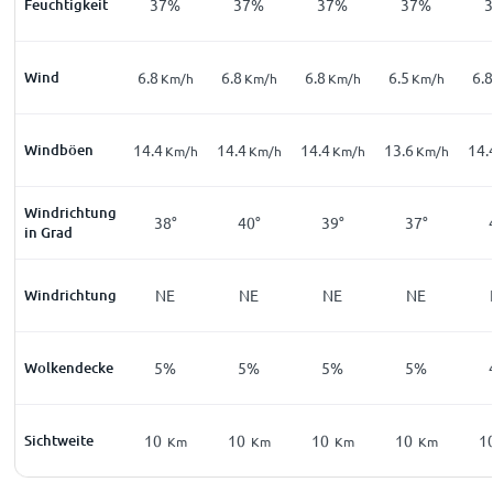
Feuchtigkeit
37%
37%
37%
37%
Wind
6.8
6.8
6.8
6.5
6.8
Km/h
Km/h
Km/h
Km/h
Windböen
14.4
14.4
14.4
13.6
14.
Km/h
Km/h
Km/h
Km/h
Windrichtung
38°
40°
39°
37°
in Grad
Windrichtung
NE
NE
NE
NE
Wolkendecke
5%
5%
5%
5%
Sichtweite
10
10
10
10
1
Km
Km
Km
Km