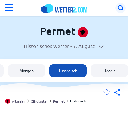
°F
°C
Permet
Historisches wetter -
7. August
Wetter in Permet
Albanien
Morgen
Historisch
Hotels
Schweiz
Deutschland
Historisch
Albanien
Gjirokaster
Permet
Meine Standorte