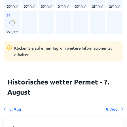
30
°
30
°
30
°
31
°
30
°
28
°
26
°
/
15
°
/
15
°
/
15
°
/
14
°
/
15
°
/
16
°
/
13
°
31
27
°
/
12
°
Klicken Sie auf einen Tag, um weitere Informationen zu
erhalten
Historisches wetter Permet - 7.
August
6. Aug
8. Aug