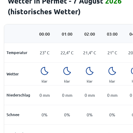
Wetter in Permet - 7 August
2026
(historisches Wetter)
00:00
01:00
02:00
03:00
0
Temperatur
23
°
C
22,4
°
C
21,4
°
C
21
°
C
20
Wetter
klar
klar
klar
klar
Niederschlag
0
mm
0
mm
0
mm
0
mm
0
Schnee
0%
0%
0%
0%