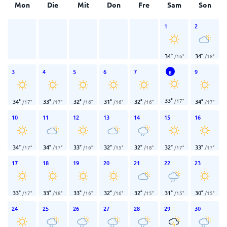
Mon
Die
Mit
Don
Fre
Sam
Son
1
2
34
°
34
°
/
16
°
/
18
°
3
4
5
6
7
9
8
33
°
/
17
°
34
°
33
°
32
°
31
°
32
°
34
°
/
17
°
/
17
°
/
16
°
/
16
°
/
16
°
/
17
°
10
11
12
13
14
15
16
34
°
34
°
33
°
32
°
32
°
32
°
33
°
/
17
°
/
17
°
/
16
°
/
15
°
/
18
°
/
17
°
/
17
°
17
18
19
20
21
22
23
33
°
33
°
33
°
32
°
32
°
31
°
30
°
/
17
°
/
18
°
/
16
°
/
16
°
/
15
°
/
15
°
/
15
°
24
25
26
27
28
29
30