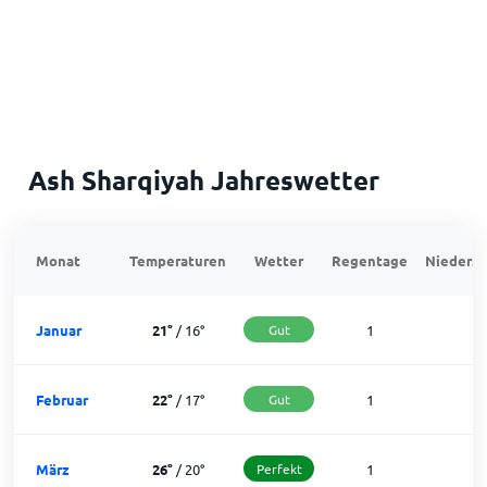
Ash Sharqiyah Jahreswetter
Monat
Temperaturen
Wetter
Regentage
Niedersc
Januar
21
°
/
16
°
Gut
1
3
Februar
22
°
/
17
°
Gut
1
2
März
26
°
/
20
°
Perfekt
1
3