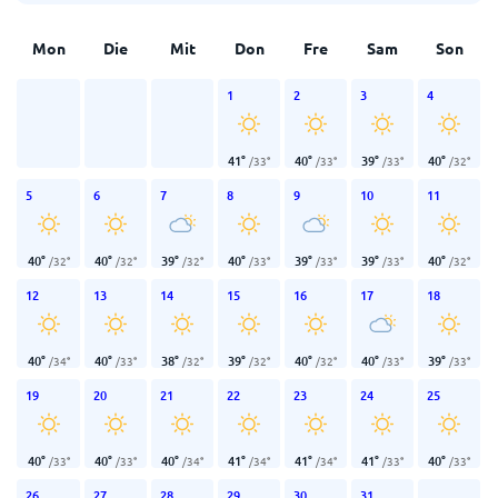
Mon
Die
Mit
Don
Fre
Sam
Son
1
2
3
4
41
°
40
°
39
°
40
°
/
33
°
/
33
°
/
33
°
/
32
°
5
6
7
8
9
10
11
40
°
40
°
39
°
40
°
39
°
39
°
40
°
/
32
°
/
32
°
/
32
°
/
33
°
/
33
°
/
33
°
/
32
°
12
13
14
15
16
17
18
40
°
40
°
38
°
39
°
40
°
40
°
39
°
/
34
°
/
33
°
/
32
°
/
32
°
/
32
°
/
33
°
/
33
°
19
20
21
22
23
24
25
40
°
40
°
40
°
41
°
41
°
41
°
40
°
/
33
°
/
33
°
/
34
°
/
34
°
/
34
°
/
33
°
/
33
°
26
27
28
29
30
31