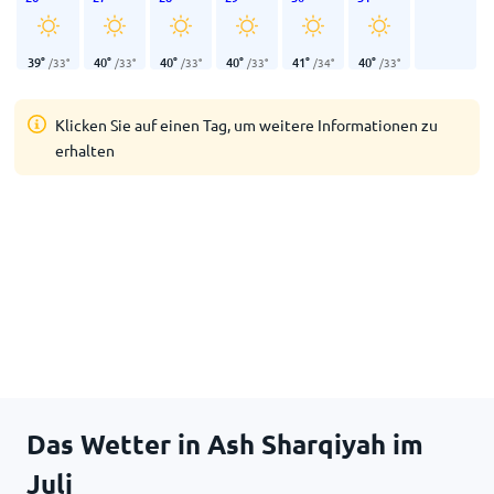
39
°
40
°
40
°
40
°
41
°
40
°
/
33
°
/
33
°
/
33
°
/
33
°
/
34
°
/
33
°
Klicken Sie auf einen Tag, um weitere Informationen zu
erhalten
Das Wetter in Ash Sharqiyah im
Juli