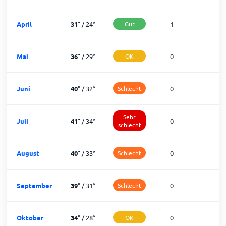
April
31
°
/
24
°
Gut
1
2
Mai
36
°
/
29
°
OK
0
3
Juni
40
°
/
32
°
Schlecht
0
3
Sehr
Juli
41
°
/
34
°
0
3
schlecht
August
40
°
/
33
°
Schlecht
0
3
September
39
°
/
31
°
Schlecht
0
3
Oktober
34
°
/
28
°
OK
0
3