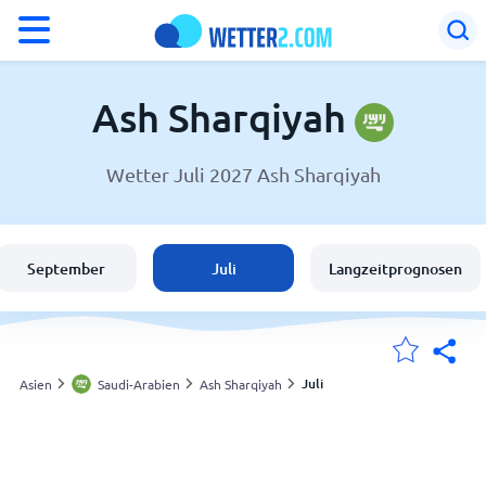
°F
°C
Ash Sharqiyah
Wetter Juli 2027 Ash Sharqiyah
Wetter in Ash Sharqiyah
Saudi-Arabien
September
Juli
Langzeitprognosen
Schweiz
Deutschland
Juli
Asien
Saudi-Arabien
Ash Sharqiyah
Meine Standorte