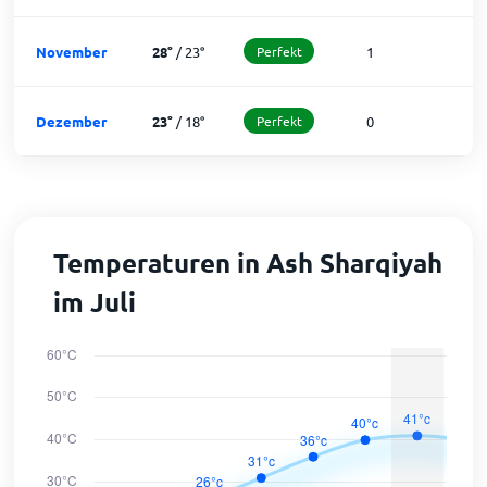
November
28
°
/
23
°
Perfekt
1
2
Dezember
23
°
/
18
°
Perfekt
0
3
Temperaturen in Ash Sharqiyah
im Juli