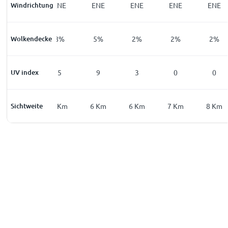
Windrichtung
S
ENE
ENE
ENE
ENE
ENE
Wolkendecke
12
%
8
%
5
%
2
%
2
%
2
%
UV index
0
5
9
3
0
0
Sichtweite
8
Km
7
Km
6
Km
6
Km
7
Km
8
Km