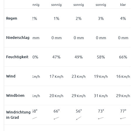
sonnig
sonnig
sonnig
sonnig
sonnig
klar
Regen
5
%
2
%
1
%
2
%
3
%
4
%
Niederschlag
0
mm
0
mm
0
mm
0
mm
0
mm
0
mm
Feuchtigkeit
65
%
50
%
47
%
49
%
58
%
66
%
Wind
5
5
17
23
19
16
Km/h
Km/h
Km/h
Km/h
Km/h
Km/h
Windböen
9
7
20
29
31
29
Km/h
Km/h
Km/h
Km/h
Km/h
Km/h
184
°
68
°
66
°
56
°
73
°
77
°
Windrichtung
in Grad