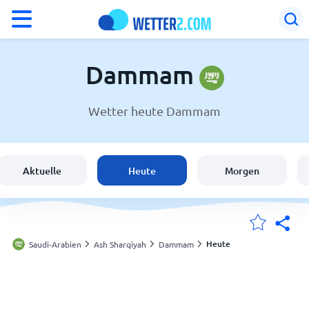
°F
°C
Dammam
Wetter heute Dammam
Wetter in Dammam
Saudi-Arabien
Aktuelle
Heute
Morgen
Schweiz
Deutschland
Heute
Saudi-Arabien
Ash Sharqiyah
Dammam
Meine Standorte