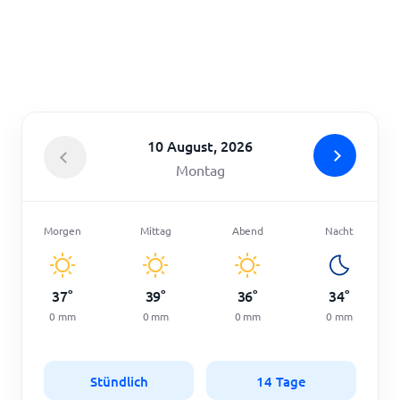
Startseite
10 August, 2026
Montag
Morgen
Mittag
Abend
Nacht
37
°
39
°
36
°
34
°
0
mm
0
mm
0
mm
0
mm
Stündlich
14 Tage