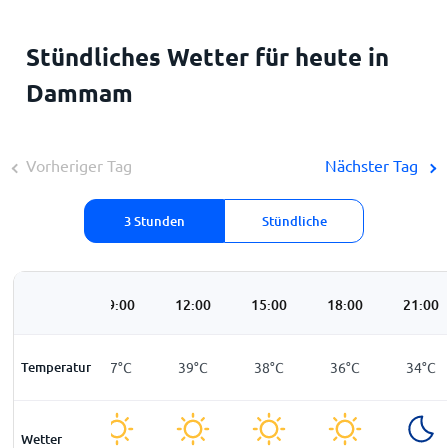
Stündliches Wetter für heute in
Dammam
Vorheriger Tag
Nächster Tag
3 Stunden
Stündliche
06:00
09:00
12:00
15:00
18:00
21:00
Temperatur
33
°
C
37
°
C
39
°
C
38
°
C
36
°
C
34
°
C
Wetter