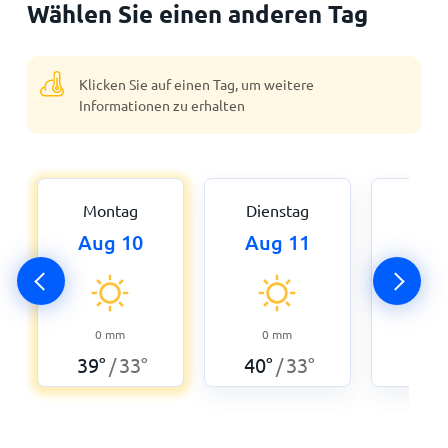
Wählen Sie einen anderen Tag
Klicken Sie auf einen Tag, um weitere
Informationen zu erhalten
Montag
Dienstag
Mitt
Aug 10
Aug 11
Aug
0
42
°
0
mm
0
mm
39
°
33
°
40
°
33
°
/
/