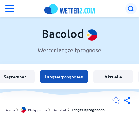
°F
°C
Bacolod
Wetter langzeitprognose
Wetter in Bacolod
Philippinen
September
Langzeitprognosen
Aktuelle
Schweiz
Deutschland
Langzeitprognosen
Asien
Philippinen
Bacolod
Meine Standorte