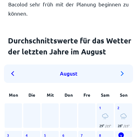
Bacolod sehr früh mit der Planung beginnen zu
können.
Durchschnittswerte für das Wetter
der letzten Jahre im August
August
Mon
Die
Mit
Don
Fre
Sam
Son
1
2
29
°
28
°
/
25
°
/
25
°
3
4
5
6
7
8
9