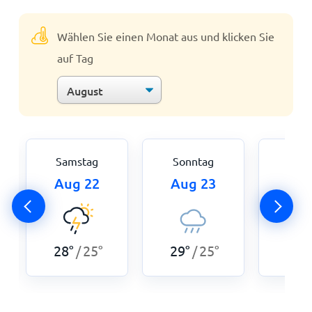
Wählen Sie einen Monat aus und klicken Sie
auf Tag
Samstag
Sonntag
Mon
Aug 22
Aug 23
Aug
28
°
25
°
29
°
25
°
29
°
/
/