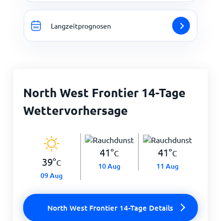
Langzeitprognosen
North West Frontier 14-Tage
Wettervorhersage
41
°
41
°
C
C
39
°
C
10 Aug
11 Aug
09 Aug
North West Frontier 14-Tage Details