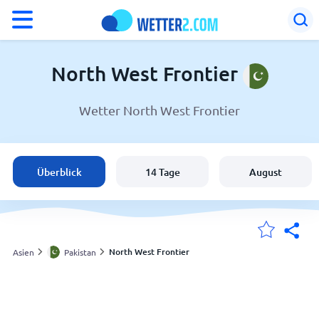
°F
°C
North West Frontier
Wetter North West Frontier
Wetter in North West Frontier
Pakistan
Überblick
14 Tage
August
Schweiz
Deutschland
North West Frontier
Asien
Pakistan
Meine Standorte