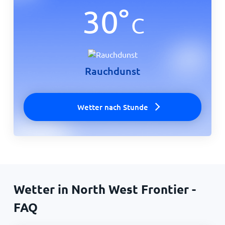
30
°
C
Rauchdunst
Wetter nach Stunde
Wetter in North West Frontier -
FAQ