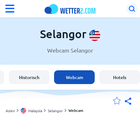
°F
°C
Selangor
Webcam Selangor
Wetter in Selangor
Malaysia
Historisch
Webcam
Hotels
Schweiz
Deutschland
Webcam
Asien
Malaysia
Selangor
Meine Standorte