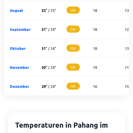
August
32
°
/
25
°
OK
18
13
September
31
°
/
24
°
OK
18
12
Oktober
31
°
/
24
°
OK
18
13
November
30
°
/
24
°
OK
19
11
Dezember
29
°
/
24
°
OK
16
15
Temperaturen in Pahang im