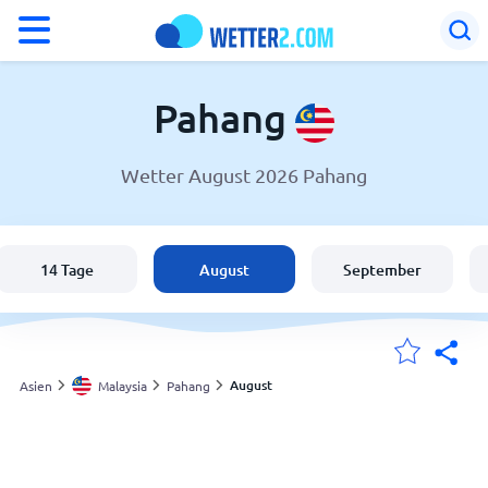
°F
°C
Pahang
Wetter August 2026 Pahang
Wetter in Pahang
Malaysia
14 Tage
August
September
Schweiz
Deutschland
August
Asien
Malaysia
Pahang
Meine Standorte