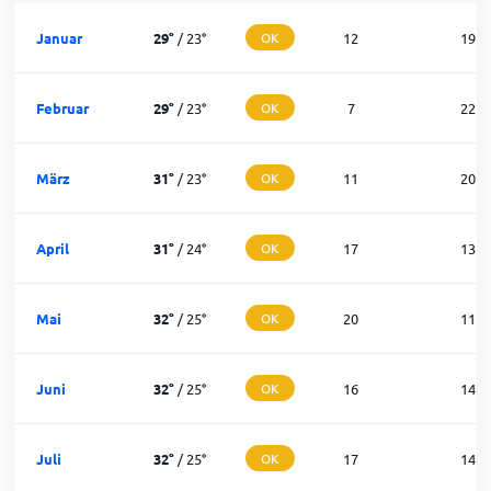
Januar
29
°
/
23
°
OK
12
19
Februar
29
°
/
23
°
OK
7
22
März
31
°
/
23
°
OK
11
20
April
31
°
/
24
°
OK
17
13
Mai
32
°
/
25
°
OK
20
11
Juni
32
°
/
25
°
OK
16
14
Juli
32
°
/
25
°
OK
17
14