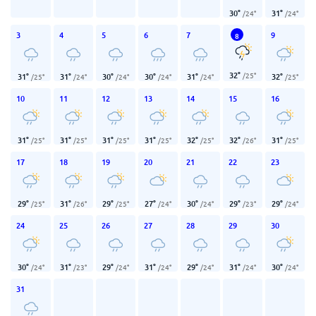
30
°
31
°
/
24
°
/
24
°
3
4
5
6
7
9
8
32
°
/
25
°
31
°
31
°
30
°
30
°
31
°
32
°
/
25
°
/
24
°
/
24
°
/
24
°
/
24
°
/
25
°
10
11
12
13
14
15
16
31
°
31
°
31
°
31
°
32
°
32
°
31
°
/
25
°
/
25
°
/
25
°
/
25
°
/
25
°
/
26
°
/
25
°
17
18
19
20
21
22
23
29
°
31
°
29
°
27
°
30
°
29
°
29
°
/
25
°
/
26
°
/
25
°
/
24
°
/
24
°
/
23
°
/
24
°
24
25
26
27
28
29
30
30
°
31
°
29
°
31
°
29
°
31
°
30
°
/
24
°
/
23
°
/
24
°
/
24
°
/
24
°
/
24
°
/
24
°
31