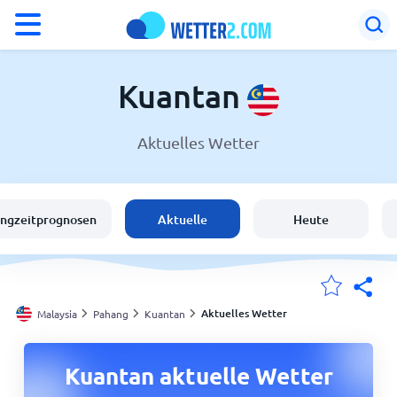
°F
°C
Kuantan
Aktuelles Wetter
Wetter in Kuantan
Malaysia
angzeitprognosen
Aktuelle
Heute
Schweiz
Deutschland
Aktuelles Wetter
Malaysia
Pahang
Kuantan
Meine Standorte
Kuantan aktuelle Wetter