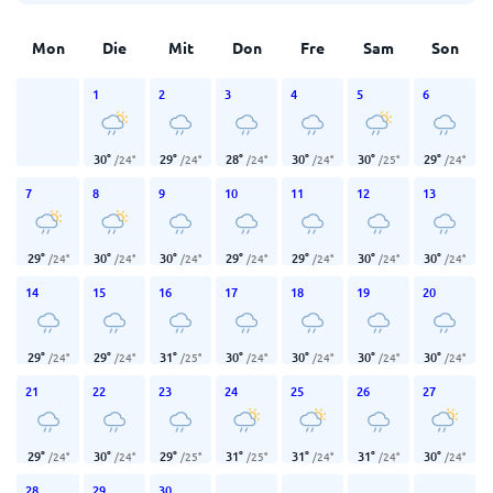
Mon
Die
Mit
Don
Fre
Sam
Son
1
2
3
4
5
6
30
°
29
°
28
°
30
°
30
°
29
°
/
24
°
/
24
°
/
24
°
/
24
°
/
25
°
/
24
°
7
8
9
10
11
12
13
29
°
30
°
30
°
29
°
29
°
30
°
30
°
/
24
°
/
24
°
/
24
°
/
24
°
/
24
°
/
24
°
/
24
°
14
15
16
17
18
19
20
29
°
29
°
31
°
30
°
30
°
30
°
30
°
/
24
°
/
24
°
/
25
°
/
24
°
/
24
°
/
24
°
/
24
°
21
22
23
24
25
26
27
29
°
30
°
29
°
31
°
31
°
31
°
30
°
/
24
°
/
24
°
/
25
°
/
25
°
/
24
°
/
24
°
/
24
°
28
29
30