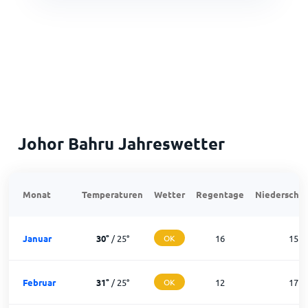
Johor Bahru Jahreswetter
Monat
Temperaturen
Wetter
Regentage
Niederschla
Januar
30
°
/
25
°
OK
16
15
Februar
31
°
/
25
°
OK
12
17