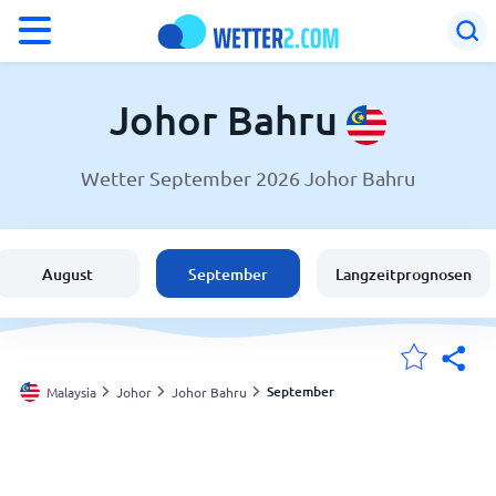
°F
°C
Johor Bahru
Wetter September 2026 Johor Bahru
Wetter in Johor Bahru
Malaysia
August
September
Langzeitprognosen
Schweiz
Deutschland
September
Malaysia
Johor
Johor Bahru
Meine Standorte