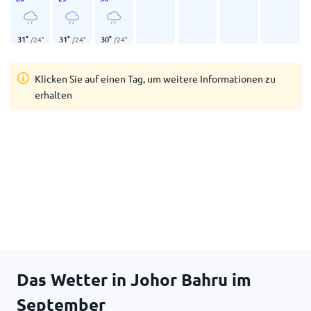
31
°
31
°
30
°
/
24
°
/
24
°
/
24
°
Klicken Sie auf einen Tag, um weitere Informationen zu
erhalten
Das Wetter in Johor Bahru im
September