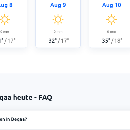
ug 8
Aug 9
Aug 10
0
mm
0
mm
0
mm
1
°
17
°
32
°
17
°
35
°
18
°
/
/
/
qaa heute - FAQ
en in Beqaa?