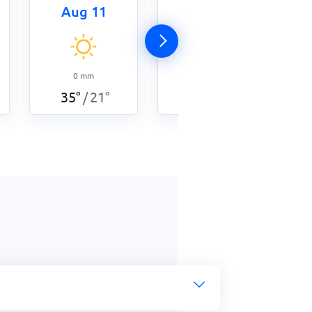
Aug 11
Aug 12
0
mm
34
°
20
°
/
0
mm
35
°
21
°
/