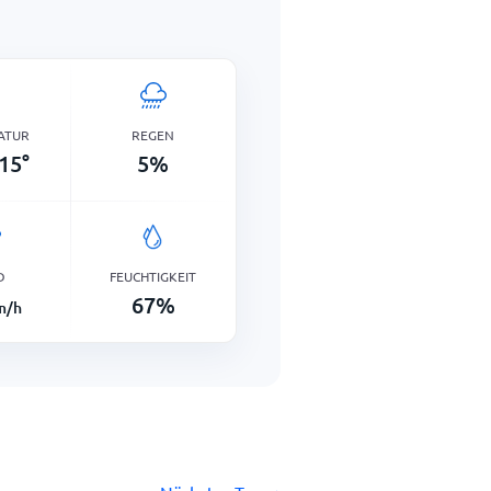
ATUR
REGEN
15
°
5
%
D
FEUCHTIGKEIT
67
%
m/h