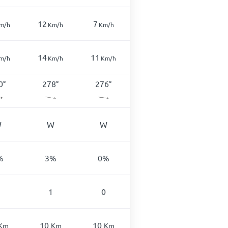
12
7
m/h
Km/h
Km/h
14
11
m/h
Km/h
Km/h
0
°
278
°
276
°
W
W
W
%
3
%
0
%
1
0
10
10
Km
Km
Km