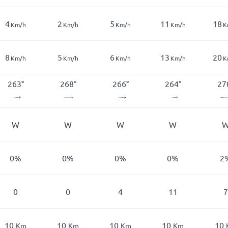
4
2
5
11
18
Km/h
Km/h
Km/h
Km/h
K
8
5
6
13
20
Km/h
Km/h
Km/h
Km/h
K
263
°
268
°
266
°
264
°
27
W
W
W
W
0
%
0
%
0
%
0
%
2
0
0
4
11
7
10
10
10
10
10
Km
Km
Km
Km