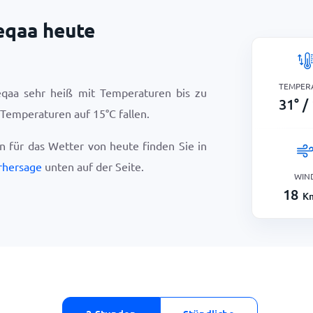
eqaa heute
TEMPER
eqaa sehr heiß mit Temperaturen bis zu
31
°
/
e Temperaturen auf
15
°
C
fallen.
en für das Wetter von heute finden Sie in
rhersage
unten auf der Seite.
WIN
18
K