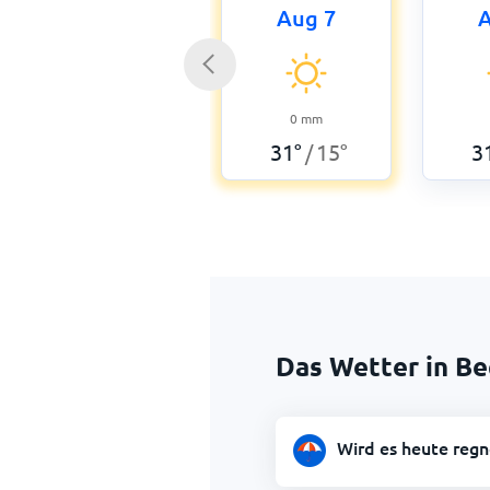
Aug 7
A
0
mm
31
°
15
°
3
/
Das Wetter in Be
Wird es heute regn