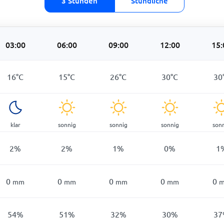
3 Stunden
Stündliche
03:00
06:00
09:00
12:00
15:
16
°
C
15
°
C
26
°
C
30
°
C
30
klar
sonnig
sonnig
sonnig
son
2
%
2
%
1
%
0
%
1
0
0
0
0
0
mm
mm
mm
mm
54
%
51
%
32
%
30
%
37