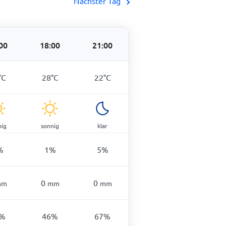
Nächster Tag
00
18:00
21:00
°
C
28
°
C
22
°
C
nig
sonnig
klar
%
1
%
5
%
0
0
mm
mm
mm
%
46
%
67
%