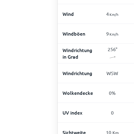
Wind
4
Km/h
Windböen
9
Km/h
256
°
Windrichtung
in Grad
Windrichtung
WSW
Wolkendecke
0
%
UV index
0
Sichtweite
10
Km