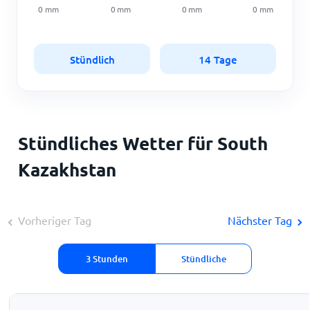
0
mm
0
mm
0
mm
0
mm
Stündlich
14 Tage
Stündliches Wetter für South
Kazakhstan
Vorheriger Tag
Nächster Tag
3 Stunden
Stündliche