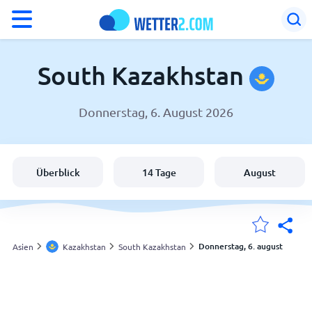
°F
°C
South Kazakhstan
Donnerstag, 6. August 2026
Wetter in South Kazakhstan
Kazakhstan
Überblick
14 Tage
August
Schweiz
Deutschland
Donnerstag, 6. august
Asien
Kazakhstan
South Kazakhstan
Meine Standorte