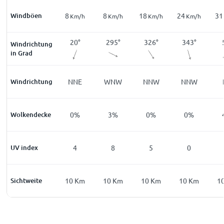
Windböen
16
8
8
18
24
31
m/h
Km/h
Km/h
Km/h
Km/h
Km/h
1
°
94
°
20
°
295
°
326
°
343
°
Windrichtung
in Grad
E
Windrichtung
E
NNE
WNW
NNW
NNW
%
Wolkendecke
0
%
0
%
3
%
0
%
0
%
0
UV index
0
4
8
5
0
Km
Sichtweite
10
Km
10
Km
10
Km
10
Km
10
Km
1