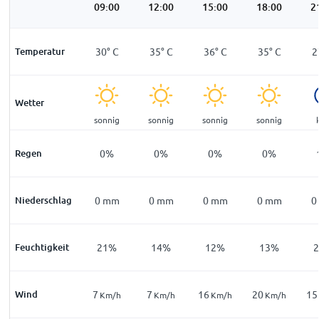
:00
06:00
09:00
12:00
15:00
18:00
2
°
C
Temperatur
21
°
C
30
°
C
35
°
C
36
°
C
35
°
C
2
Wetter
ar
klar
sonnig
sonnig
sonnig
sonnig
%
Regen
1
%
0
%
0
%
0
%
0
%
mm
Niederschlag
0
mm
0
mm
0
mm
0
mm
0
mm
0
4
%
Feuchtigkeit
35
%
21
%
14
%
12
%
13
%
Wind
8
7
7
16
20
15
m/h
Km/h
Km/h
Km/h
Km/h
Km/h