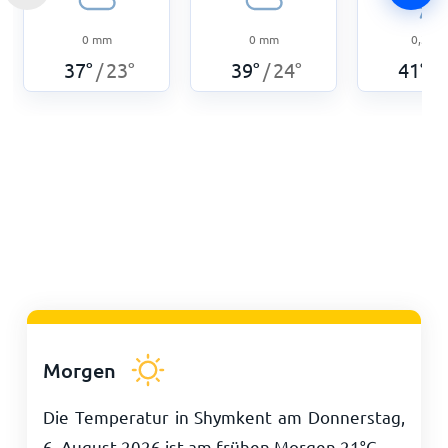
0
mm
0
mm
0,3
m
37
°
23
°
39
°
24
°
41
°
/
/
/
Morgen
Die Temperatur in Shymkent am Donnerstag,
6. August 2026 ist am frühen Morgen
21
°
C
.