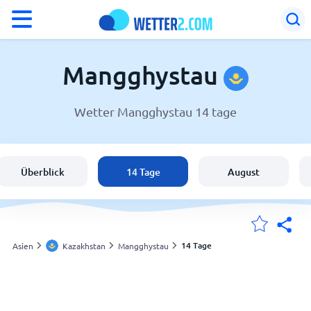
°F
°C
Mangghystau
Wetter Mangghystau 14 tage
Wetter in Mangghystau
Kazakhstan
Überblick
14 Tage
August
Schweiz
Deutschland
14 Tage
Asien
Kazakhstan
Mangghystau
Meine Standorte