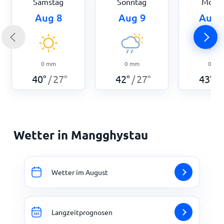
Samstag
Sonntag
Mont
Aug 8
Aug 9
Aug 
0
mm
0
mm
0
mm
40
°
27
°
42
°
27
°
43
°
/
/
/
Wetter in Mangghystau
Wetter im August
Langzeitprognosen