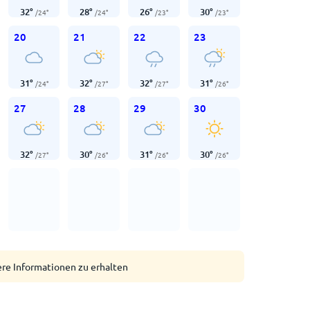
32
°
28
°
26
°
30
°
/
24
°
/
24
°
/
23
°
/
23
°
20
21
22
23
31
°
32
°
32
°
31
°
/
24
°
/
27
°
/
27
°
/
26
°
27
28
29
30
32
°
30
°
31
°
30
°
/
27
°
/
26
°
/
26
°
/
26
°
ere Informationen zu erhalten