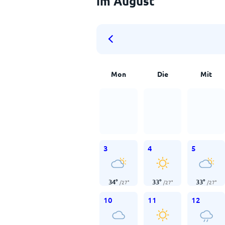
im August
Mon
Die
Mit
3
4
5
34
°
33
°
33
°
/
27
°
/
27
°
/
27
°
10
11
12