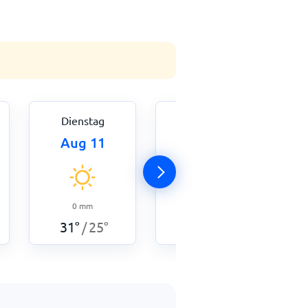
Dienstag
Mittwoch
Aug 11
Aug 12
0
mm
6,5
mm
31
°
25
°
30
°
26
°
/
/