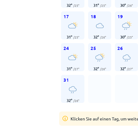
32
°
31
°
30
°
/
25
°
/
25
°
/
26
°
17
18
19
31
°
32
°
30
°
/
25
°
/
26
°
/
25
°
24
25
26
31
°
32
°
32
°
/
27
°
/
26
°
/
27
°
31
32
°
/
26
°
Klicken Sie auf einen Tag, um weit