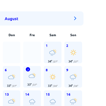
August
Don
Fre
Sam
Son
1
2
34
°
34
°
/
27
°
/
27
°
6
8
9
7
33
°
/
27
°
33
°
33
°
34
°
/
27
°
/
26
°
/
26
°
13
14
15
16