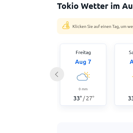
Tokio Wetter im A
Klicken Sie auf einen Tag, um w
Freitag
S
Aug 7
A
0
mm
33
°
27
°
3
/