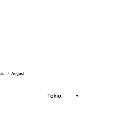
August
kio