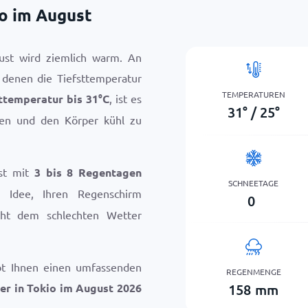
io im August
ust wird ziemlich warm. An
 denen die Tiefsttemperatur
TEMPERATUREN
ttemperatur bis
31
°
C
, ist es
31
°
/
25
°
nken und den Körper kühl zu
st mit
3 bis 8 Regentagen
SCHNEETAGE
 Idee, Ihren Regenschirm
0
cht dem schlechten Wetter
bt Ihnen einen umfassenden
REGENMENGE
158
mm
er in Tokio im August 2026