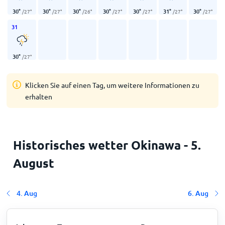
30
°
30
°
30
°
30
°
30
°
31
°
30
°
/
27
°
/
27
°
/
26
°
/
27
°
/
27
°
/
27
°
/
27
°
31
30
°
/
27
°
Klicken Sie auf einen Tag, um weitere Informationen zu
erhalten
Historisches wetter Okinawa - 5.
August
4. Aug
6. Aug