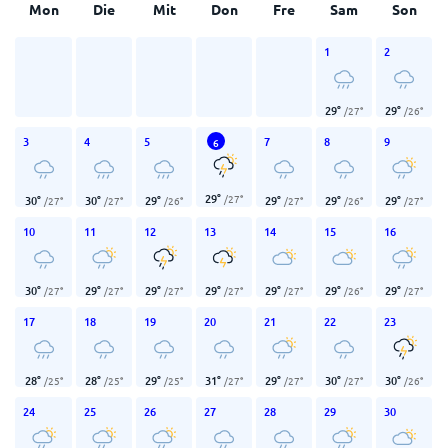
Mon
Die
Mit
Don
Fre
Sam
Son
1
2
29
°
29
°
/
27
°
/
26
°
3
4
5
7
8
9
6
29
°
/
27
°
30
°
30
°
29
°
29
°
29
°
29
°
/
27
°
/
27
°
/
26
°
/
27
°
/
26
°
/
27
°
10
11
12
13
14
15
16
30
°
29
°
29
°
29
°
29
°
29
°
29
°
/
27
°
/
27
°
/
27
°
/
27
°
/
27
°
/
26
°
/
27
°
17
18
19
20
21
22
23
28
°
28
°
29
°
31
°
29
°
30
°
30
°
/
25
°
/
25
°
/
25
°
/
27
°
/
27
°
/
27
°
/
26
°
24
25
26
27
28
29
30