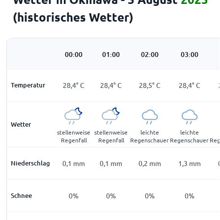
(historisches Wetter)
00:00
01:00
02:00
03:00
Temperatur
28,4
°
C
28,4
°
C
28,5
°
C
28,4
°
C
Wetter
stellenweise
stellenweise
leichte
leichte
Regenfall
Regenfall
Regenschauer
Regenschauer
Reg
Niederschlag
0,1
mm
0,1
mm
0,2
mm
1,3
mm
Schnee
0%
0%
0%
0%