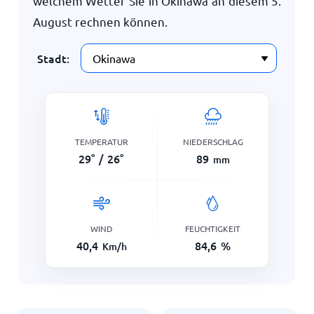
welchem Wetter Sie in Okinawa an diesem
5.
August
rechnen können.
Stadt:
TEMPERATUR
NIEDERSCHLAG
29
°
/
26
°
89
mm
WIND
FEUCHTIGKEIT
40,4
84,6
%
Km/h