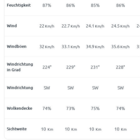
Feuchtigkeit
87%
86%
85%
86%
Wind
22
22.7
24.1
24.5
2
Km/h
Km/h
Km/h
Km/h
Windböen
32
33.1
34.9
35.6
3
Km/h
Km/h
Km/h
Km/h
Windrichtung
224°
229°
231°
228°
in Grad
Windrichtung
SW
SW
SW
SW
Wolkendecke
74%
73%
75%
74%
Sichtweite
10
10
10
10
Km
Km
Km
Km