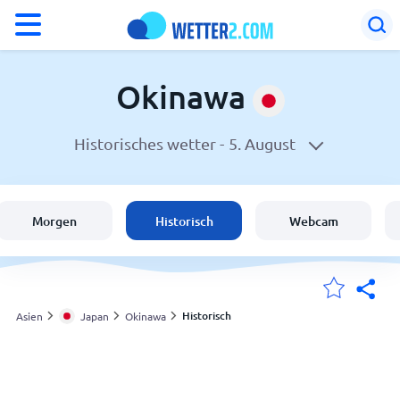
°F
°C
Okinawa
Historisches wetter -
5. August
Wetter in Okinawa
Japan
Morgen
Historisch
Webcam
Schweiz
Deutschland
Historisch
Asien
Japan
Okinawa
Meine Standorte