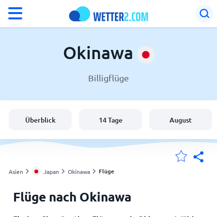
°F
°C
Okinawa
Billigflüge
Wetter in Okinawa
Japan
Überblick
14 Tage
August
Schweiz
Deutschland
Flüge
Asien
Japan
Okinawa
Flüge nach Okinawa
Meine Standorte