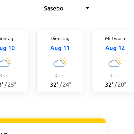
ontag
Dienstag
Mittwoch
ug 10
Aug 11
Aug 12
0
mm
0
mm
0
mm
3
°
25
°
32
°
24
°
32
°
20
°
/
/
/