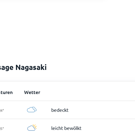
sage Nagasaki
turen
Wetter
bedeckt
24
°
leicht bewölkt
25
°