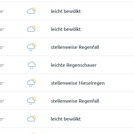
leicht bewölkt
24
°
leicht bewölkt
20
°
stellenweise Regenfall
22
°
leichte Regenschauer
23
°
stellenweise Nieselregen
22
°
stellenweise Regenfall
23
°
leicht bewölkt
23
°