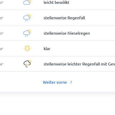
leicht bewölkt
23
°
stellenweise Regenfall
23
°
stellenweise Nieselregen
23
°
klar
24
°
stellenweise leichter Regenfall mit Ge
24
°
Weiter vorne