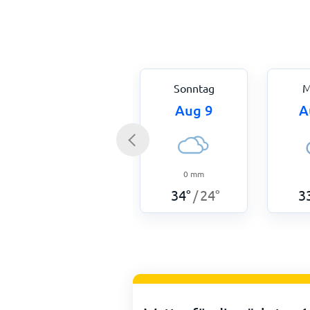
Sonntag
M
Aug 9
A
0
mm
34
°
24
°
3
/