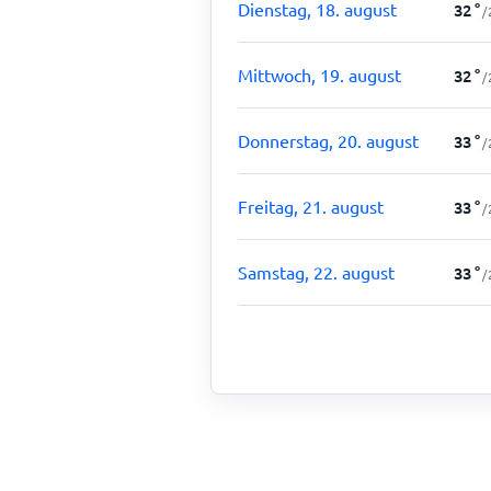
Dienstag, 18. august
32
°
/
Mittwoch, 19. august
32
°
/
Donnerstag, 20. august
33
°
/
Freitag, 21. august
33
°
/
Samstag, 22. august
33
°
/