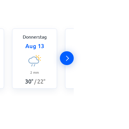
Donnerstag
Freitag
Aug 13
Aug 14
2
mm
9,5
mm
30
°
22
°
30
°
23
°
/
/