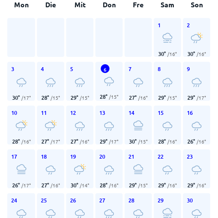
Mon
Die
Mit
Don
Fre
Sam
Son
1
2
30
°
30
°
/
16
°
/
16
°
3
4
5
7
8
9
6
28
°
/
15
°
30
°
28
°
29
°
27
°
29
°
29
°
/
17
°
/
15
°
/
15
°
/
16
°
/
15
°
/
17
°
10
11
12
13
14
15
16
28
°
27
°
27
°
29
°
30
°
28
°
26
°
/
16
°
/
17
°
/
16
°
/
17
°
/
15
°
/
16
°
/
16
°
17
18
19
20
21
22
23
26
°
27
°
30
°
28
°
29
°
29
°
29
°
/
17
°
/
16
°
/
14
°
/
16
°
/
15
°
/
16
°
/
16
°
24
25
26
27
28
29
30