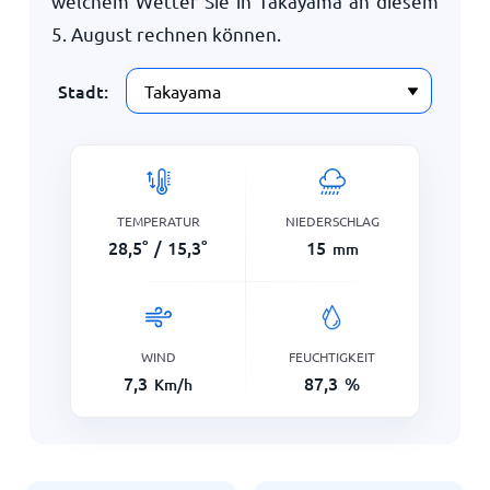
welchem Wetter Sie in Takayama an diesem
5. August
rechnen können.
Stadt:
TEMPERATUR
NIEDERSCHLAG
28,5
°
/
15,3
°
15
mm
WIND
FEUCHTIGKEIT
7,3
87,3
%
Km/h