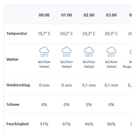
00:00
01:00
02:00
03:00
0
Temperatur
18,7
°
C
20,2
°
C
20,3
°
C
20,3
°
C
2
Wetter
leichter
leichter
leichter
leichter
l
Nebel
Nebel
Nebel
Nebel
Rege
Niederschlag
0
mm
0
mm
0,1
mm
0,1
mm
0,
Schnee
0%
0%
0%
0%
Feuchtigkeit
97%
97%
96%
96%