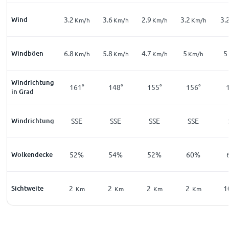
Wind
3.2
3.6
2.9
3.2
3.
Km/h
Km/h
Km/h
Km/h
Windböen
6.8
5.8
4.7
5
5
Km/h
Km/h
Km/h
Km/h
Windrichtung
161°
148°
155°
156°
in Grad
Windrichtung
SSE
SSE
SSE
SSE
Wolkendecke
52%
54%
52%
60%
Sichtweite
2
2
2
2
1
Km
Km
Km
Km