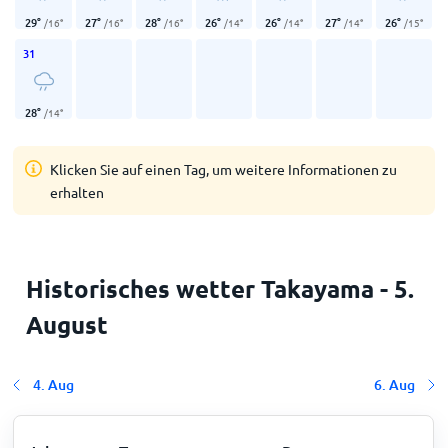
29
°
27
°
28
°
26
°
26
°
27
°
26
°
/
16
°
/
16
°
/
16
°
/
14
°
/
14
°
/
14
°
/
15
°
31
28
°
/
14
°
Klicken Sie auf einen Tag, um weitere Informationen zu
erhalten
Historisches wetter Takayama - 5.
August
4. Aug
6. Aug