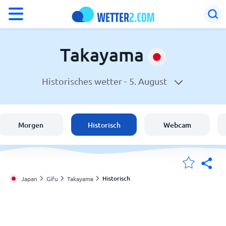
°F
°C
Takayama
Historisches wetter -
5. August
Wetter in Takayama
Japan
Morgen
Historisch
Webcam
Schweiz
Deutschland
Historisch
Japan
Gifu
Takayama
Meine Standorte