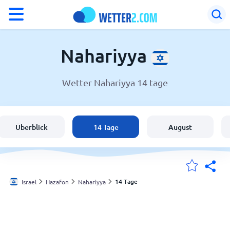
°F
°C
Nahariyya
Wetter Nahariyya 14 tage
Wetter in Nahariyya
Israel
Überblick
14 Tage
August
Schweiz
Deutschland
14 Tage
Israel
Hazafon
Nahariyya
Meine Standorte