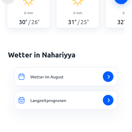
0
mm
0
mm
0
mm
30
°
26
°
31
°
25
°
32
°
/
/
/
Wetter in Nahariyya
Wetter im August
Langzeitprognosen