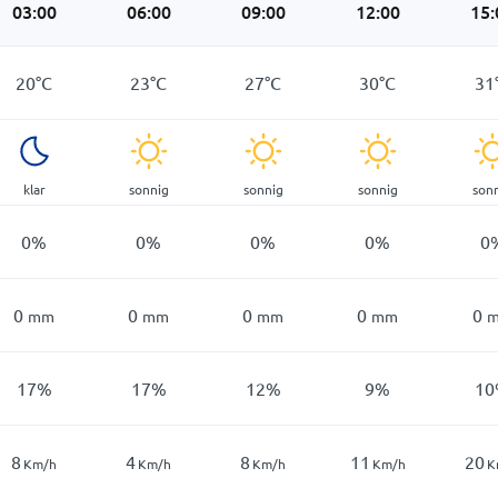
03:00
06:00
09:00
12:00
15:
20
°
C
23
°
C
27
°
C
30
°
C
31
klar
sonnig
sonnig
sonnig
son
0
%
0
%
0
%
0
%
0
0
0
0
0
0
mm
mm
mm
mm
17
%
17
%
12
%
9
%
10
8
4
8
11
20
Km/h
Km/h
Km/h
Km/h
K