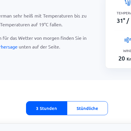
TEMPER
erman sehr heiß mit Temperaturen bis zu
31
°
/
e Temperaturen auf
19
°
C
fallen.
en für das Wetter von morgen finden Sie in
rhersage
unten auf der Seite.
WIN
20
K
3 Stunden
Stündliche