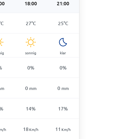
00
18:00
21:00
°
C
27
°
C
25
°
C
nig
sonnig
klar
%
0
%
0
%
0
0
mm
mm
mm
%
14
%
17
%
18
11
m/h
Km/h
Km/h