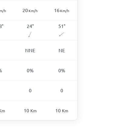
20
16
m/h
Km/h
Km/h
8
°
24
°
51
°
N
NNE
NE
%
0
%
0
%
0
0
10
10
Km
Km
Km