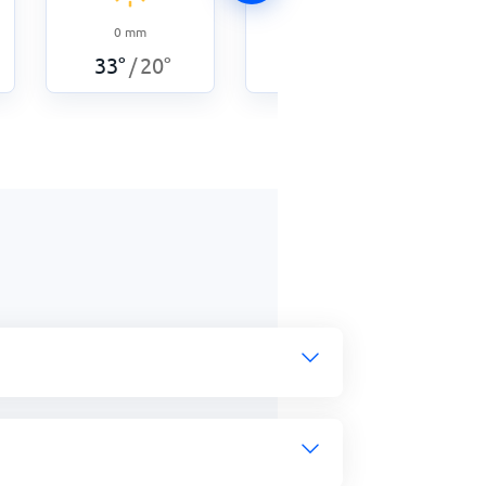
0
mm
33
°
21
°
/
0
mm
33
°
20
°
/