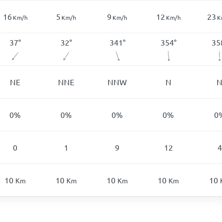
16
5
9
12
23
Km/h
Km/h
Km/h
Km/h
K
37
°
32
°
341
°
354
°
35
NE
NNE
NNW
N
0
%
0
%
0
%
0
%
0
0
1
9
12
4
10
10
10
10
10
Km
Km
Km
Km