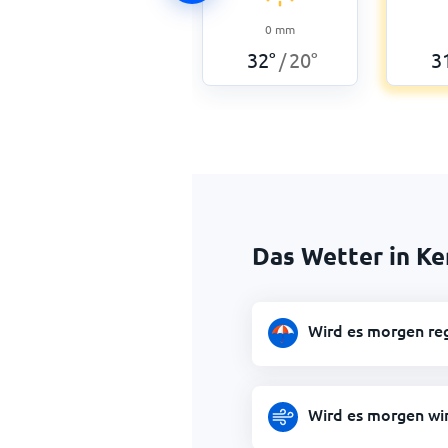
0
mm
32
°
20
°
3
/
Das Wetter in K
Wird es morgen re
Wird es morgen wi