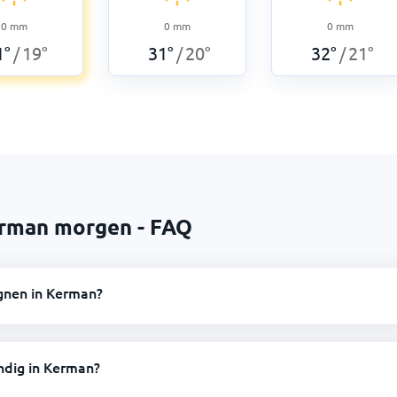
0
mm
0
mm
0
mm
1
°
19
°
31
°
20
°
32
°
21
°
/
/
/
erman morgen - FAQ
gnen in Kerman?
ndig in Kerman?