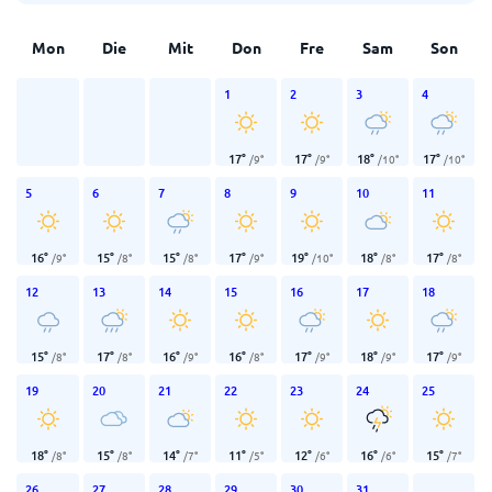
Mon
Die
Mit
Don
Fre
Sam
Son
1
2
3
4
17
°
17
°
18
°
17
°
/
9
°
/
9
°
/
10
°
/
10
°
5
6
7
8
9
10
11
16
°
15
°
15
°
17
°
19
°
18
°
17
°
/
9
°
/
8
°
/
8
°
/
9
°
/
10
°
/
8
°
/
8
°
12
13
14
15
16
17
18
15
°
17
°
16
°
16
°
17
°
18
°
17
°
/
8
°
/
8
°
/
9
°
/
8
°
/
9
°
/
9
°
/
9
°
19
20
21
22
23
24
25
18
°
15
°
14
°
11
°
12
°
16
°
15
°
/
8
°
/
8
°
/
7
°
/
5
°
/
6
°
/
6
°
/
7
°
26
27
28
29
30
31