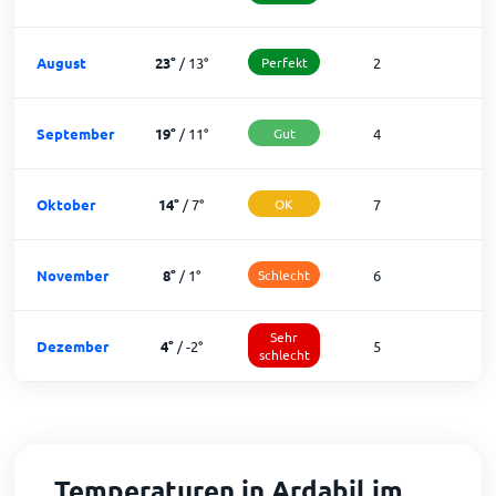
August
23
°
/
13
°
Perfekt
2
2
September
19
°
/
11
°
Gut
4
2
Oktober
14
°
/
7
°
OK
7
2
November
8
°
/
1
°
Schlecht
6
1
Sehr
Dezember
4
°
/
-2
°
5
1
schlecht
Temperaturen in Ardabil im