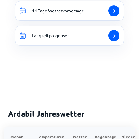
14-Tage Wettervorhersage
Langzeitprognosen
Ardabil Jahreswetter
Monat
Temperaturen
Wetter
Regentage
Niedersc