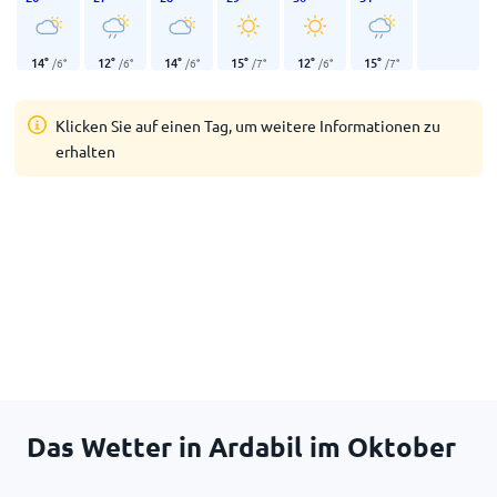
14
°
12
°
14
°
15
°
12
°
15
°
/
6
°
/
6
°
/
6
°
/
7
°
/
6
°
/
7
°
Klicken Sie auf einen Tag, um weitere Informationen zu
erhalten
Das Wetter in Ardabil im Oktober