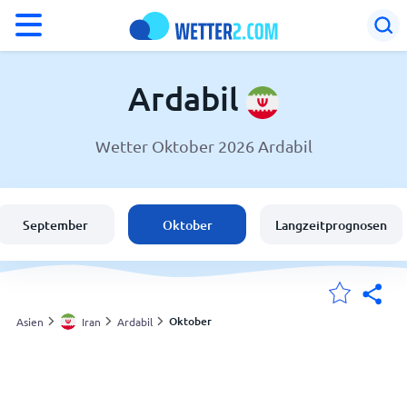
°F
°C
Ardabil
Wetter Oktober 2026 Ardabil
Wetter in Ardabil
Iran
September
Oktober
Langzeitprognosen
Schweiz
Deutschland
Oktober
Asien
Iran
Ardabil
Meine Standorte