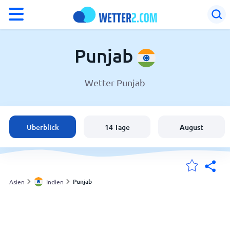
°F
°C
Punjab
Wetter Punjab
Wetter in Punjab
Indien
Überblick
14 Tage
August
Schweiz
Deutschland
Punjab
Asien
Indien
Meine Standorte