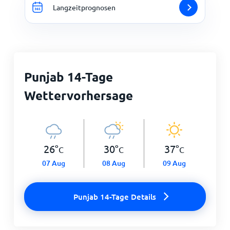
Langzeitprognosen
Punjab 14-Tage
Wettervorhersage
26
°
30
°
37
°
C
C
C
07 Aug
08 Aug
09 Aug
Punjab 14-Tage Details