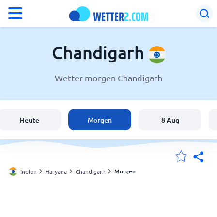
°F
°C
Chandigarh
Wetter morgen Chandigarh
Wetter in Chandigarh
Indien
Heute
Morgen
8 Aug
Schweiz
Deutschland
Morgen
Indien
Haryana
Chandigarh
Meine Standorte