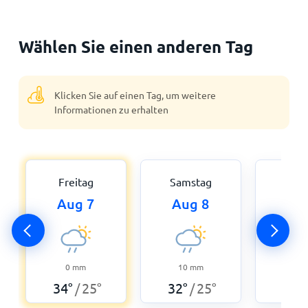
Wählen Sie einen anderen Tag
Klicken Sie auf einen Tag, um weitere
Informationen zu erhalten
Freitag
Samstag
Son
Aug 7
Aug 8
Au
0
mm
10
mm
10
34
°
25
°
32
°
25
°
33
°
/
/