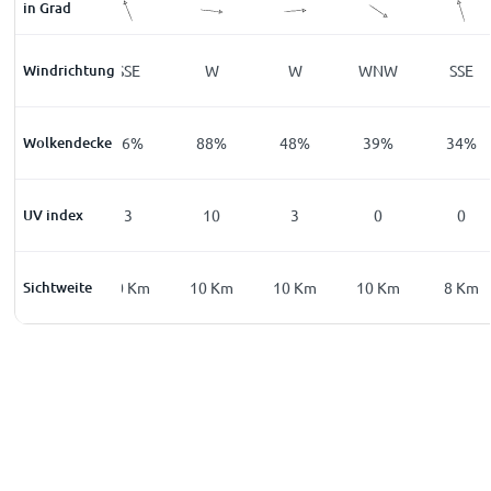
in Grad
Windrichtung
ESE
SSE
W
W
WNW
SSE
Wolkendecke
91
%
36
%
88
%
48
%
39
%
34
%
UV index
0
3
10
3
0
0
Sichtweite
6
Km
10
Km
10
Km
10
Km
10
Km
8
Km