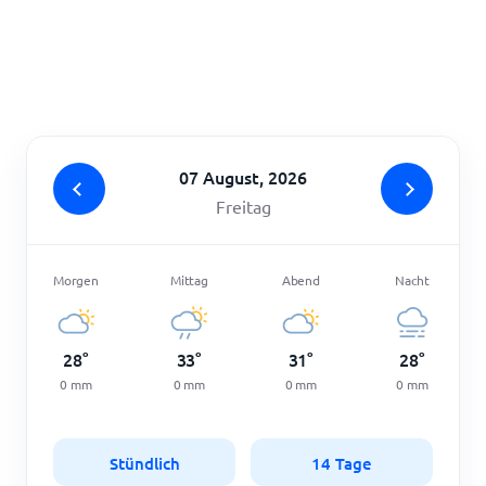
Startseite
07 August, 2026
Freitag
Morgen
Mittag
Abend
Nacht
28
°
33
°
31
°
28
°
0
mm
0
mm
0
mm
0
mm
Stündlich
14 Tage