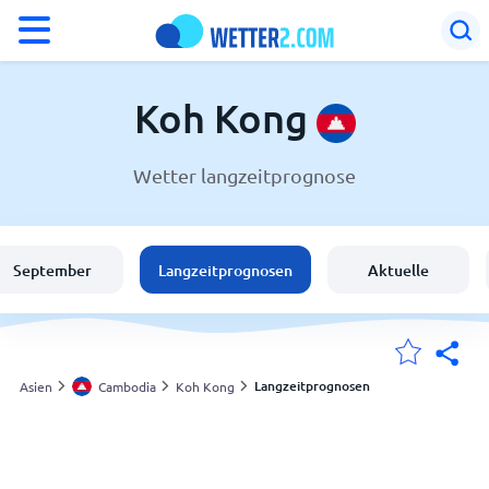
°F
°C
Koh Kong
Wetter langzeitprognose
Wetter in Koh Kong
Cambodia
September
Langzeitprognosen
Aktuelle
Schweiz
Deutschland
Langzeitprognosen
Asien
Cambodia
Koh Kong
Meine Standorte