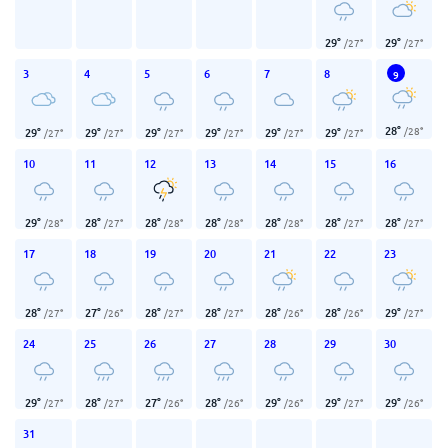
29
°
29
°
/
27
°
/
27
°
3
4
5
6
7
8
9
28
°
/
28
°
29
°
29
°
29
°
29
°
29
°
29
°
/
27
°
/
27
°
/
27
°
/
27
°
/
27
°
/
27
°
10
11
12
13
14
15
16
29
°
28
°
28
°
28
°
28
°
28
°
28
°
/
28
°
/
27
°
/
28
°
/
28
°
/
28
°
/
27
°
/
27
°
17
18
19
20
21
22
23
28
°
27
°
28
°
28
°
28
°
28
°
29
°
/
27
°
/
26
°
/
27
°
/
27
°
/
26
°
/
26
°
/
27
°
24
25
26
27
28
29
30
29
°
28
°
27
°
28
°
29
°
29
°
29
°
/
27
°
/
27
°
/
26
°
/
26
°
/
26
°
/
27
°
/
26
°
31