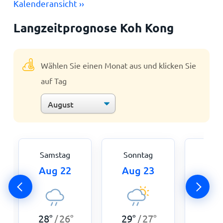
Kalenderansicht ››
Langzeitprognose Koh Kong
Wählen Sie einen Monat aus und klicken Sie
auf Tag
Samstag
Sonntag
Mon
Aug 22
Aug 23
Aug
28
°
26
°
29
°
27
°
29
°
/
/