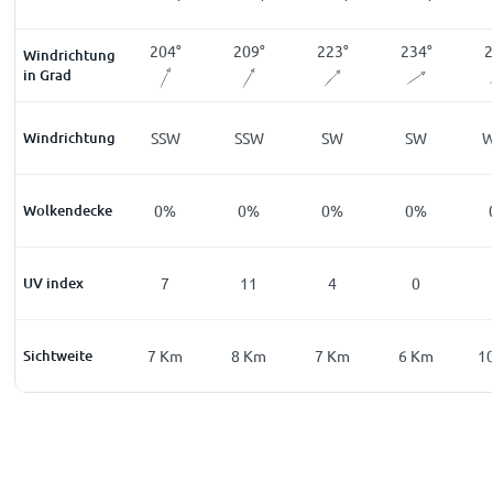
0
°
181
°
204
°
209
°
223
°
234
°
2
Windrichtung
in Grad
SE
Windrichtung
S
SSW
SSW
SW
SW
%
Wolkendecke
0
%
0
%
0
%
0
%
0
%
0
UV index
0
7
11
4
0
Km
Sichtweite
10
Km
7
Km
8
Km
7
Km
6
Km
1