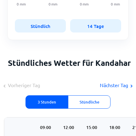
0
mm
0
mm
0
mm
0
mm
Stündlich
14 Tage
Stündliches Wetter für Kandahar
Vorheriger Tag
Nächster Tag
3 Stunden
Stündliche
:00
06:00
09:00
12:00
15:00
18:00
2