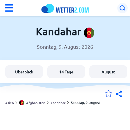
°F
°C
Kandahar
Sonntag, 9. August 2026
Wetter in Kandahar
Afghanistan
Überblick
14 Tage
August
Schweiz
Deutschland
Sonntag, 9. august
Asien
Afghanistan
Kandahar
Meine Standorte