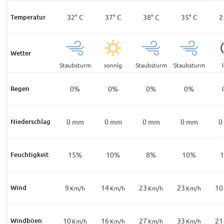
°
C
Temperatur
26
°
C
32
°
C
37
°
C
38
°
C
35
°
C
2
Wetter
ar
sonnig
Staubsturm
sonnig
Staubsturm
Staubsturm
%
Regen
0
%
0
%
0
%
0
%
0
%
mm
Niederschlag
0
mm
0
mm
0
mm
0
mm
0
mm
0
5
%
Feuchtigkeit
16
%
15
%
10
%
8
%
10
%
Wind
6
9
14
23
23
10
m/h
Km/h
Km/h
Km/h
Km/h
Km/h
Windböen
12
10
16
27
33
21
m/h
Km/h
Km/h
Km/h
Km/h
Km/h