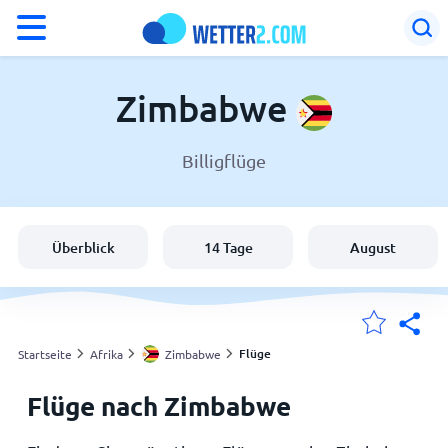
°F
°C
Zimbabwe
Billigflüge
Wetter in Zimbabwe
Zimbabwe
Überblick
14 Tage
August
Schweiz
Deutschland
Flüge
Startseite
Afrika
Zimbabwe
Flüge nach Zimbabwe
Meine Standorte