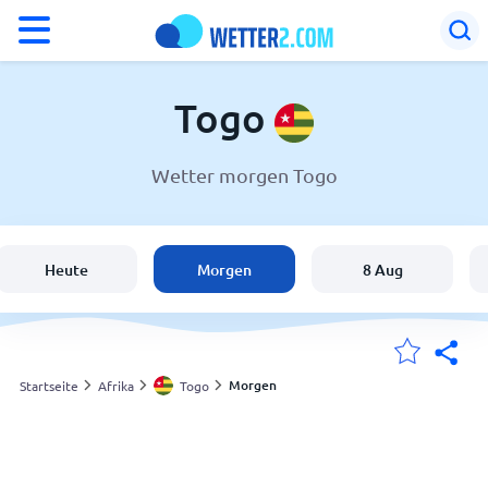
°F
°C
Togo
Wetter morgen Togo
Wetter in Togo
Togo
Heute
Morgen
8 Aug
Schweiz
Deutschland
Morgen
Startseite
Afrika
Togo
Meine Standorte