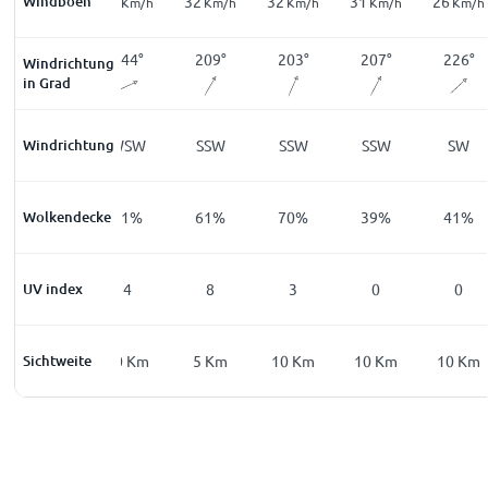
21
Windböen
20
32
32
31
26
Km/h
Km/h
Km/h
Km/h
Km/h
Km/h
253
°
244
°
209
°
203
°
207
°
226
°
Windrichtung
in Grad
Windrichtung
WSW
WSW
SSW
SSW
SSW
SW
Wolkendecke
63
%
41
%
61
%
70
%
39
%
41
%
UV index
0
4
8
3
0
0
Sichtweite
10
Km
10
Km
5
Km
10
Km
10
Km
10
Km