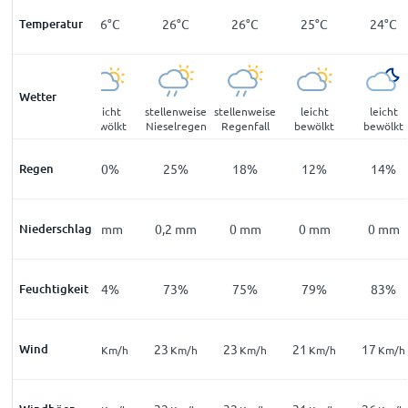
Temperatur
23
°
C
26
°
C
26
°
C
26
°
C
25
°
C
24
°
C
Wetter
bewölkt
leicht
stellenweise
stellenweise
leicht
leicht
bewölkt
Nieselregen
Regenfall
bewölkt
bewölkt
Regen
20
%
10
%
25
%
18
%
12
%
14
%
Niederschlag
0
mm
0
mm
0,2
mm
0
mm
0
mm
0
mm
Feuchtigkeit
89
%
74
%
73
%
75
%
79
%
83
%
14
Wind
15
23
23
21
17
Km/h
Km/h
Km/h
Km/h
Km/h
Km/h