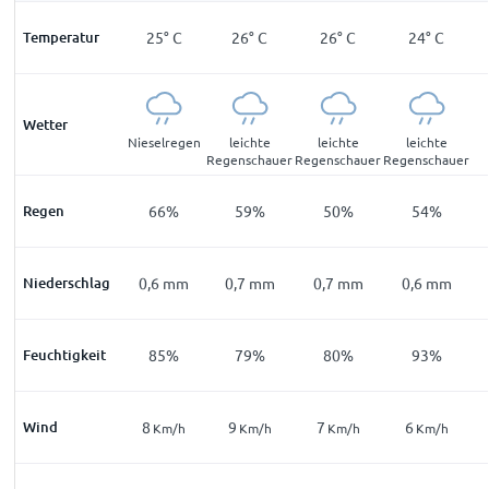
°
C
Temperatur
21
°
C
25
°
C
26
°
C
26
°
C
24
°
C
Wetter
bel
Nebel
Nieselregen
leichte
leichte
leichte
Regenschauer
Regenschauer
Regenschauer
3
%
Regen
43
%
66
%
59
%
50
%
54
%
mm
Niederschlag
0
mm
0,6
mm
0,7
mm
0,7
mm
0,6
mm
9
%
Feuchtigkeit
98
%
85
%
79
%
80
%
93
%
Wind
2
8
9
7
6
m/h
Km/h
Km/h
Km/h
Km/h
Km/h