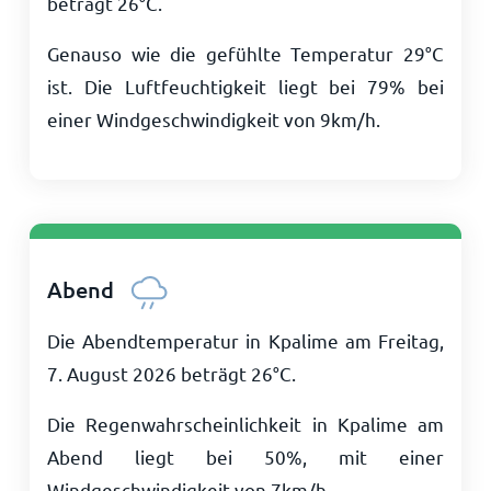
beträgt
26
°
C
.
Genauso wie die gefühlte Temperatur
29
°
C
ist. Die Luftfeuchtigkeit liegt bei 79% bei
einer Windgeschwindigkeit von
9
km/h
.
Abend
Die Abendtemperatur in Kpalime am Freitag,
7. August 2026 beträgt
26
°
C
.
Die Regenwahrscheinlichkeit in Kpalime am
Abend liegt bei 50%, mit einer
Windgeschwindigkeit von
7
km/h
.