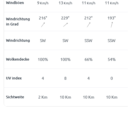
Windböen
3
9
13
11
11
m/h
Km/h
Km/h
Km/h
Km/h
Km/h
1
°
231
°
216
°
229
°
212
°
193
°
Windrichtung
in Grad
SW
Windrichtung
SW
SW
SW
SSW
SSW
0
%
Wolkendecke
100
%
100
%
100
%
66
%
54
%
0
UV index
0
4
8
4
0
Km
Sichtweite
0
Km
2
Km
10
Km
10
Km
10
Km