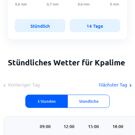
0,6
mm
0,7
mm
0,6
mm
0
mm
Stündlich
14 Tage
Stündliches Wetter für Kpalime
Vorheriger Tag
Nächster Tag
3 Stunden
Stündliche
:00
06:00
09:00
12:00
15:00
18:00