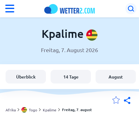
°F
°C
Kpalime
Freitag, 7. August 2026
Wetter in Kpalime
Togo
Überblick
14 Tage
August
Schweiz
Deutschland
Freitag, 7. august
Afrika
Togo
Kpalime
Meine Standorte