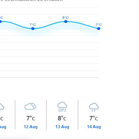
°
7
°
8
°
7
°
C
C
C
C
Aug
12 Aug
13 Aug
14 Aug