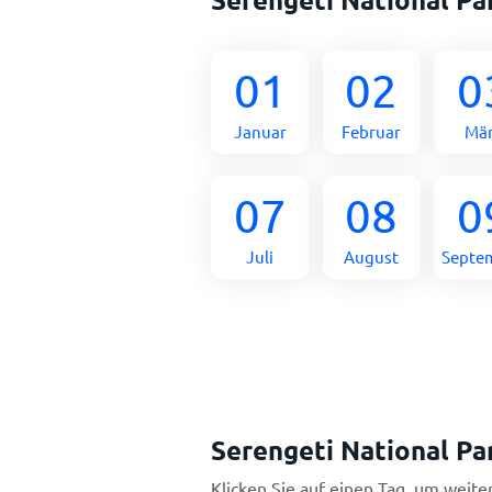
01
02
0
Januar
Februar
Mä
07
08
0
Juli
August
Septe
Serengeti National P
Klicken Sie auf einen Tag, um weite