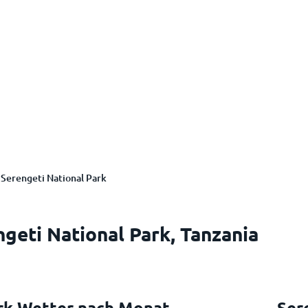
Serengeti National Park
geti National Park, Tanzania
ark Wetter nach Monat
Ser