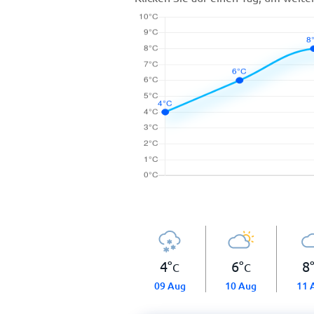
4
°
6
°
8
C
C
09 Aug
10 Aug
11 