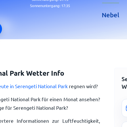
Sonnenuntergang:
17:35
Nebel
nal Park Wetter Info
S
W
ute in Serengeti National Park
regnen wird?
geti National Park für einen Monat ansehen?
e für Serengeti National Park?
ertere Informationen zur Luftfeuchtigkeit,