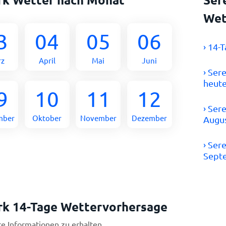
Wet
3
04
05
06
› 14-
rz
April
Mai
Juni
› Ser
heut
9
10
11
12
› Ser
mber
Oktober
November
Dezember
Augu
› Ser
Sept
ark 14-Tage Wettervorhersage
re Informationen zu erhalten