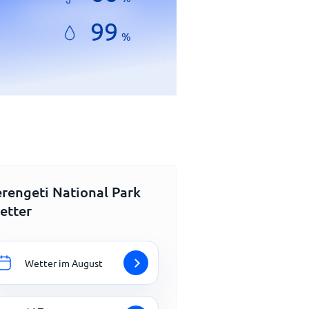
99
%
erengeti National Park
etter
Wetter im August