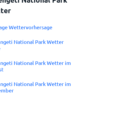
ter
Tage Wettervorhersage
engeti National Park Wetter
e
engeti National Park Wetter im
st
engeti National Park Wetter im
ember