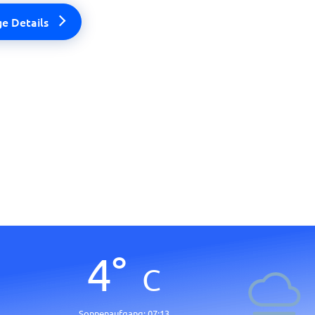
ge Details
4
°
C
Sonnenaufgang:
07:13