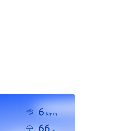
6
Km/h
66
%