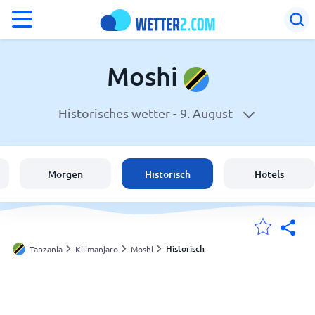
°F
°C
Moshi
Historisches wetter -
9. August
Wetter in Moshi
Tanzania
Morgen
Historisch
Hotels
Schweiz
Deutschland
Historisch
Tanzania
Kilimanjaro
Moshi
Meine Standorte