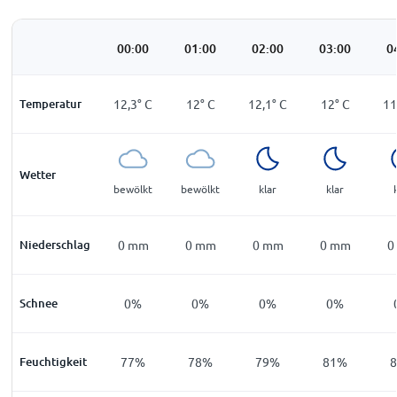
00:00
01:00
02:00
03:00
0
Temperatur
12,3
°
C
12
°
C
12,1
°
C
12
°
C
11
Wetter
bewölkt
bewölkt
klar
klar
Niederschlag
0
mm
0
mm
0
mm
0
mm
0
Schnee
0%
0%
0%
0%
Feuchtigkeit
77%
78%
79%
81%