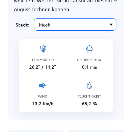
welchem Wetter Sie in Moshi an diesem
9.
August
rechnen können.
Stadt:
TEMPERATUR
NIEDERSCHLAG
26,2
°
/
11,2
°
0,1
mm
WIND
FEUCHTIGKEIT
13,2
65,2
%
Km/h