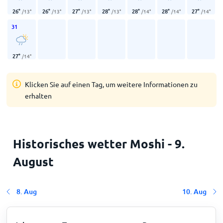
26
°
26
°
27
°
28
°
28
°
28
°
27
°
/
13
°
/
13
°
/
13
°
/
13
°
/
14
°
/
14
°
/
14
°
31
27
°
/
14
°
Klicken Sie auf einen Tag, um weitere Informationen zu
erhalten
Historisches wetter Moshi - 9.
August
8. Aug
10. Aug