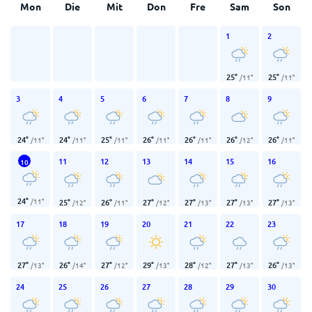
Mon
Die
Mit
Don
Fre
Sam
Son
1
2
25
°
25
°
/
11
°
/
11
°
3
4
5
6
7
8
9
24
°
24
°
25
°
26
°
26
°
26
°
26
°
/
11
°
/
11
°
/
11
°
/
11
°
/
11
°
/
12
°
/
11
°
11
12
13
14
15
16
10
24
°
/
11
°
25
°
26
°
27
°
27
°
27
°
27
°
/
12
°
/
11
°
/
12
°
/
13
°
/
13
°
/
13
°
17
18
19
20
21
22
23
27
°
26
°
27
°
29
°
28
°
27
°
26
°
/
13
°
/
14
°
/
12
°
/
13
°
/
12
°
/
13
°
/
13
°
24
25
26
27
28
29
30