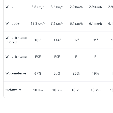
Wind
5.8
3.6
2.9
2.9
2.9
Km/h
Km/h
Km/h
Km/h
Windböen
12.2
7.6
6.1
6.1
6.1
Km/h
Km/h
Km/h
Km/h
Windrichtung
105°
114°
92°
91°
1
in Grad
Windrichtung
ESE
ESE
E
E
Wolkendecke
67%
80%
25%
19%
Sichtweite
10
10
10
10
1
Km
Km
Km
Km