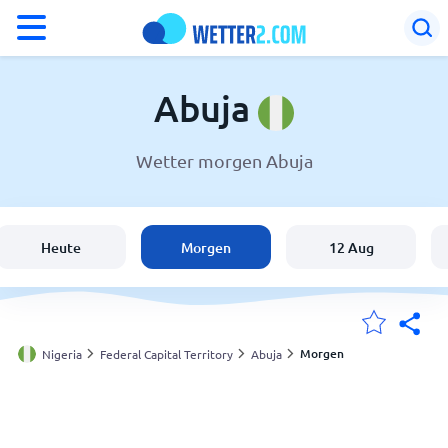
°F
°C
Abuja
Wetter morgen Abuja
Wetter in Abuja
Nigeria
Heute
Morgen
12 Aug
Schweiz
Deutschland
Morgen
Nigeria
Federal Capital Territory
Abuja
Meine Standorte