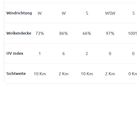
Windrichtung
NNW
W
W
S
WSW
S
Wolkendecke
100
%
73
%
86
%
66
%
97
%
100
UV index
0
1
6
2
0
0
Sichtweite
7
Km
10
Km
2
Km
10
Km
2
Km
0
K