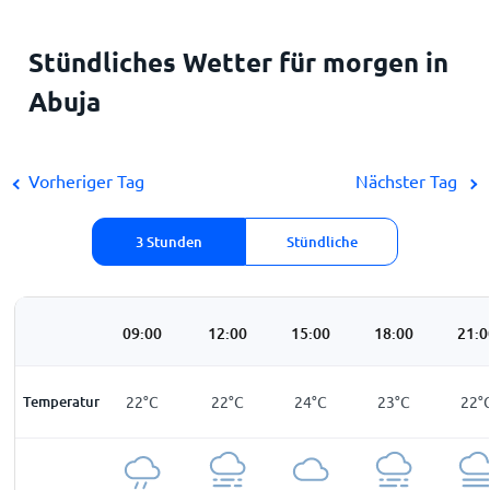
Stündliches Wetter für morgen in
Abuja
Vorheriger Tag
Nächster Tag
3 Stunden
Stündliche
06:00
09:00
12:00
15:00
18:00
21:0
Temperatur
22
°
C
22
°
C
22
°
C
24
°
C
23
°
C
22
°