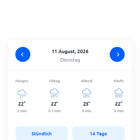
Startseite
11 August, 2026
Dienstag
Morgen
Mittag
Abend
Nacht
22
°
22
°
23
°
22
°
2
mm
0.1
mm
0
mm
0
mm
Stündlich
14 Tage