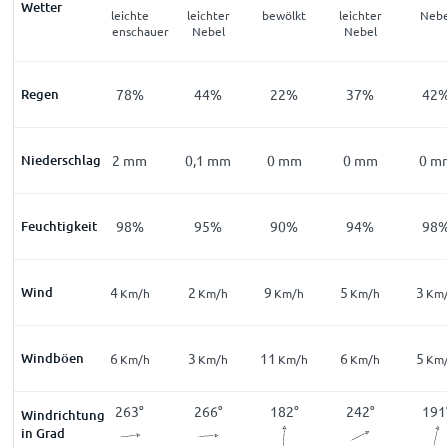
Wetter
mäßige bis
leichte
leichter
bewölkt
leichter
Nebe
er
starke
Regenschauer
Nebel
Nebel
Regenschauer
Regen
89
%
78
%
44
%
22
%
37
%
42
Niederschlag
3,4
mm
2
mm
0,1
mm
0
mm
0
mm
0
m
Feuchtigkeit
99
%
98
%
95
%
90
%
94
%
98
Wind
4
4
2
9
5
3
Km/h
Km/h
Km/h
Km/h
Km/h
Km
Windböen
8
6
3
11
6
5
Km/h
Km/h
Km/h
Km/h
Km/h
Km
343
°
263
°
266
°
182
°
242
°
191
Windrichtung
in Grad