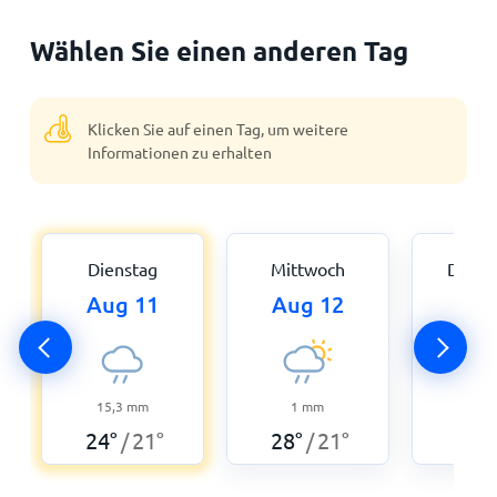
Wählen Sie einen anderen Tag
Klicken Sie auf einen Tag, um weitere
Informationen zu erhalten
Dienstag
Mittwoch
Donne
Aug 11
Aug 12
Aug
15,3
mm
1
mm
12
24
°
21
°
28
°
21
°
26
°
/
/