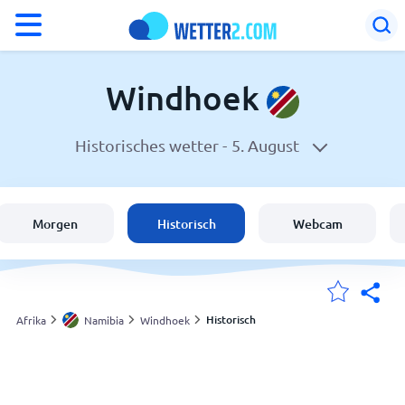
°F
°C
Windhoek
Historisches wetter -
5. August
Wetter in Windhoek
Namibia
Morgen
Historisch
Webcam
Schweiz
Deutschland
Historisch
Afrika
Namibia
Windhoek
Meine Standorte