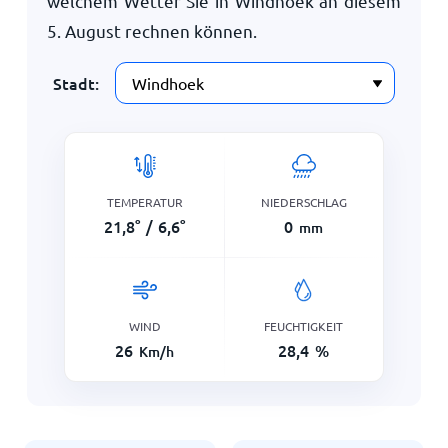
welchem Wetter Sie in Windhoek an diesem
5. August
rechnen können.
Stadt:
TEMPERATUR
NIEDERSCHLAG
21,8
°
/
6,6
°
0
mm
WIND
FEUCHTIGKEIT
26
28,4
%
Km/h