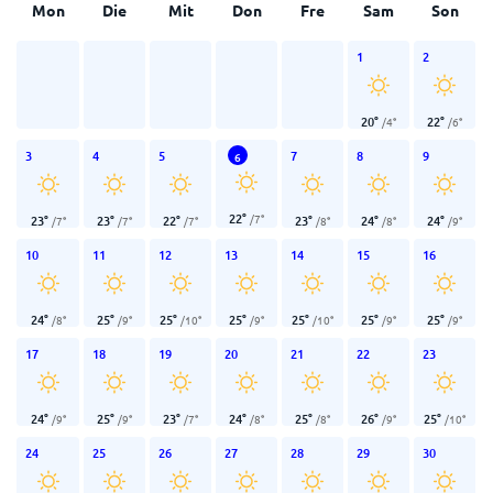
Mon
Die
Mit
Don
Fre
Sam
Son
1
2
20
°
22
°
/
4
°
/
6
°
3
4
5
7
8
9
6
22
°
/
7
°
23
°
23
°
22
°
23
°
24
°
24
°
/
7
°
/
7
°
/
7
°
/
8
°
/
8
°
/
9
°
10
11
12
13
14
15
16
24
°
25
°
25
°
25
°
25
°
25
°
25
°
/
8
°
/
9
°
/
10
°
/
9
°
/
10
°
/
9
°
/
9
°
17
18
19
20
21
22
23
24
°
25
°
23
°
24
°
25
°
26
°
25
°
/
9
°
/
9
°
/
7
°
/
8
°
/
8
°
/
9
°
/
10
°
24
25
26
27
28
29
30