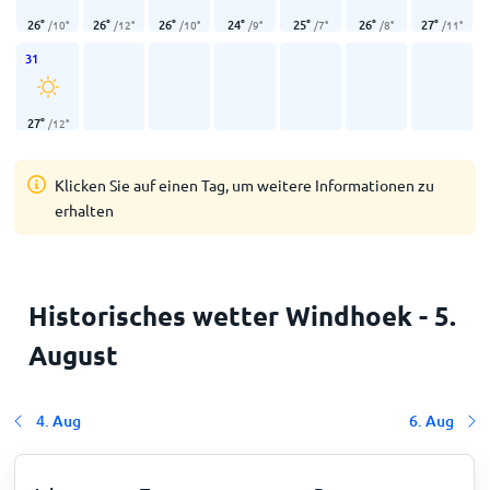
26
°
26
°
26
°
24
°
25
°
26
°
27
°
/
10
°
/
12
°
/
10
°
/
9
°
/
7
°
/
8
°
/
11
°
31
27
°
/
12
°
Klicken Sie auf einen Tag, um weitere Informationen zu
erhalten
Historisches wetter Windhoek - 5.
August
4. Aug
6. Aug