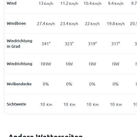
Wind
13
11.2
10.4
9.4
9.7
Km/h
Km/h
Km/h
Km/h
Windböen
27.4
23.4
22
19.8
20.
Km/h
Km/h
Km/h
Km/h
Windrichtung
341°
323°
319°
317°
3
in Grad
Windrichtung
NNW
NW
NW
NW
Wolkendecke
0%
0%
0%
0%
Sichtweite
10
10
10
10
1
Km
Km
Km
Km
Andere Wetterseiten