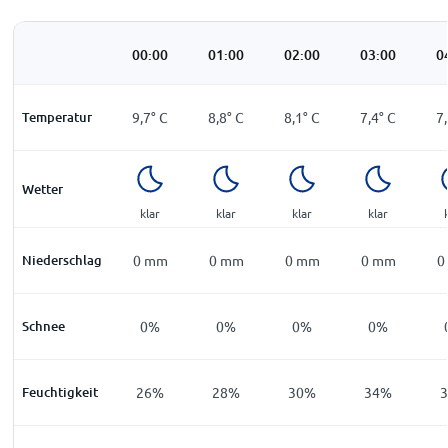
00:00
01:00
02:00
03:00
0
Temperatur
9,7
°
C
8,8
°
C
8,1
°
C
7,4
°
C
7
Wetter
klar
klar
klar
klar
Niederschlag
0
mm
0
mm
0
mm
0
mm
0
Schnee
0%
0%
0%
0%
Feuchtigkeit
26%
28%
30%
34%