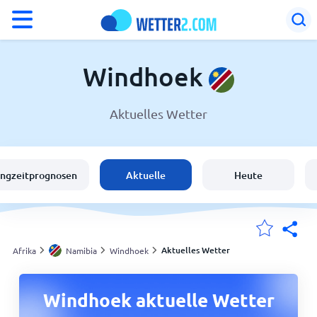
°F
°C
Windhoek
Aktuelles Wetter
Wetter in Windhoek
Namibia
angzeitprognosen
Aktuelle
Heute
Schweiz
Deutschland
Aktuelles Wetter
Afrika
Namibia
Windhoek
Meine Standorte
Windhoek aktuelle Wetter