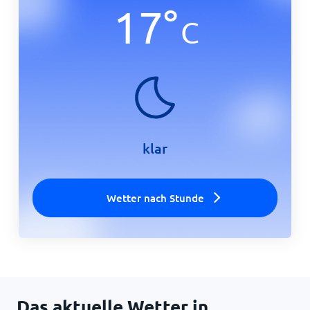
17
°
C
Startseite
klar
Wetter nach Stunde
Das aktuelle Wetter in