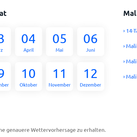
at
Mal
› 14-
3
04
05
06
› Mal
rz
April
Mai
Juni
› Mal
9
10
11
12
› Mal
mber
Oktober
November
Dezember
ine genauere Wettervorhersage zu erhalten.