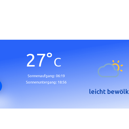
27
°
C
Sonnenaufgang:
06:19
Sonnenuntergang:
18:56
leicht bewölk