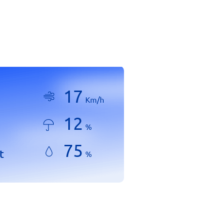
17
Km/h
12
%
75
t
%