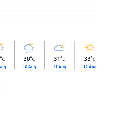
°
30
°
31
°
33
°
C
C
C
C
Aug
10 Aug
11 Aug
12 Aug