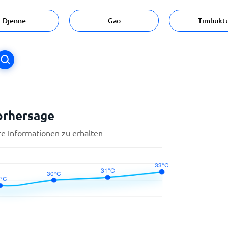
Djenne
Gao
Timbukt
orhersage
re Informationen zu erhalten