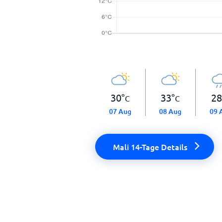
30
°
33
°
28
C
C
07 Aug
08 Aug
09 
Mali 14-Tage Details