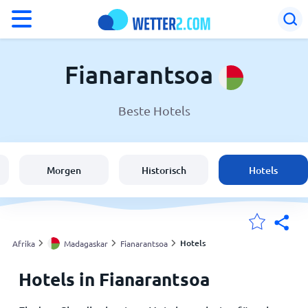
°F
°C
Fianarantsoa
Beste Hotels
Wetter in Fianarantsoa
Madagaskar
Morgen
Historisch
Hotels
Schweiz
Deutschland
Hotels
Afrika
Madagaskar
Fianarantsoa
Hotels in Fianarantsoa
Meine Standorte