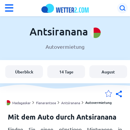
°F
°C
Antsiranana
Autovermietung
Wetter in Antsiranana
Madagaskar
Überblick
14 Tage
August
Schweiz
Deutschland
Autovermietung
Madagaskar
Fianarantsoa
Antsiranana
Mit dem Auto durch Antsiranana
Meine Standorte
Finden Sie einen günstigen Mietwagen in