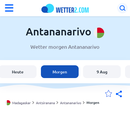
°F
°C
Antananarivo
Wetter morgen Antananarivo
Wetter in Antananarivo
Madagaskar
Heute
Morgen
9 Aug
Schweiz
Deutschland
Morgen
Madagaskar
Antsiranana
Antananarivo
Meine Standorte