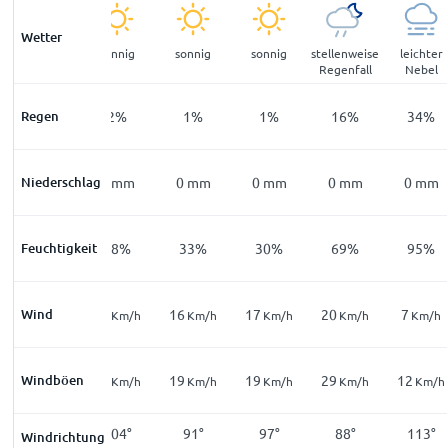
Wetter
leichter
sonnig
sonnig
sonnig
stellenweise
leichter
Nebel
Regenfall
Nebel
Regen
24
%
2
%
1
%
1
%
16
%
34
%
Niederschlag
0
mm
0
mm
0
mm
0
mm
0
mm
0
mm
Feuchtigkeit
94
%
48
%
33
%
30
%
69
%
95
%
Wind
6
11
16
17
20
7
Km/h
Km/h
Km/h
Km/h
Km/h
Km/h
12
Windböen
13
19
19
29
12
Km/h
Km/h
Km/h
Km/h
Km/h
Km/h
147
°
104
°
91
°
97
°
88
°
113
°
Windrichtung