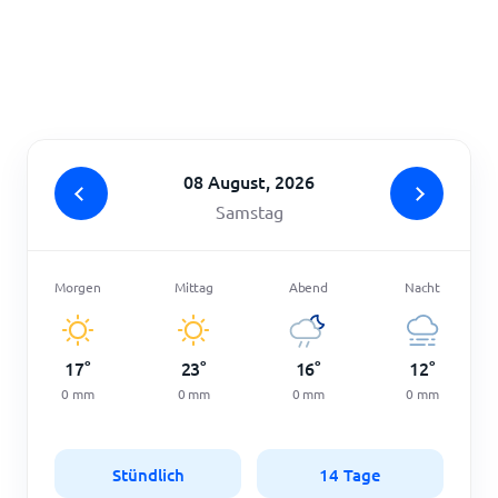
Startseite
08 August, 2026
Samstag
Morgen
Mittag
Abend
Nacht
17
°
23
°
16
°
12
°
0
mm
0
mm
0
mm
0
mm
Stündlich
14 Tage