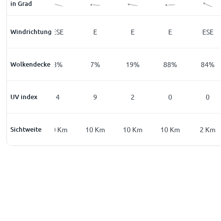
in Grad
Windrichtung
SSE
ESE
E
E
E
ESE
Wolkendecke
39
%
8
%
7
%
19
%
88
%
84
%
UV index
0
4
9
2
0
0
Sichtweite
2
Km
10
Km
10
Km
10
Km
10
Km
2
Km