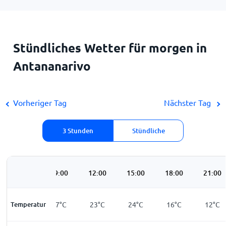
Stündliches Wetter für morgen in
Antananarivo
Vorheriger Tag
Nächster Tag
3 Stunden
Stündliche
06:00
09:00
12:00
15:00
18:00
21:00
Temperatur
9
°
C
17
°
C
23
°
C
24
°
C
16
°
C
12
°
C