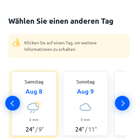
Wählen Sie einen anderen Tag
Klicken Sie auf einen Tag, um weitere
Informationen zu erhalten
Samstag
Sonntag
Mon
Aug 8
Aug 9
Aug
0
mm
0
mm
0
24
°
9
°
24
°
11
°
24
°
/
/