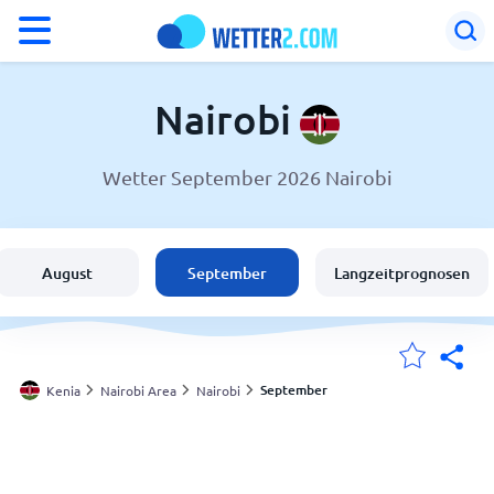
°F
°C
Nairobi
Wetter September 2026 Nairobi
Wetter in Nairobi
Kenia
August
September
Langzeitprognosen
Schweiz
Deutschland
September
Kenia
Nairobi Area
Nairobi
Meine Standorte