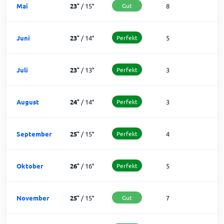
Mai
23
°
/
15
°
Gut
8
2
Juni
23
°
/
14
°
Perfekt
5
2
Juli
23
°
/
13
°
Perfekt
3
2
August
24
°
/
14
°
Perfekt
3
2
September
25
°
/
15
°
Perfekt
4
2
Oktober
26
°
/
16
°
Perfekt
5
2
November
25
°
/
15
°
Gut
7
2