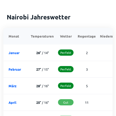
Nairobi Jahreswetter
Monat
Temperaturen
Wetter
Regentage
Niedersch
Januar
26
°
/
14
°
Perfekt
2
2
Februar
27
°
/
15
°
Perfekt
3
2
März
28
°
/
16
°
Perfekt
5
2
April
25
°
/
16
°
Gut
11
1