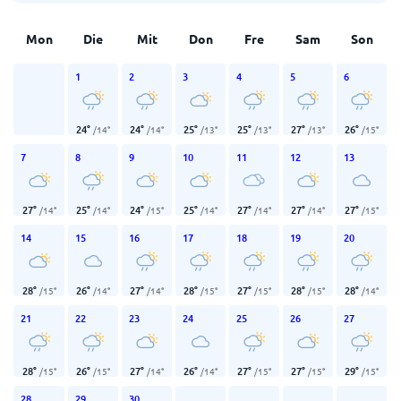
Mon
Die
Mit
Don
Fre
Sam
Son
1
2
3
4
5
6
24
°
24
°
25
°
25
°
27
°
26
°
/
14
°
/
14
°
/
13
°
/
13
°
/
13
°
/
15
°
7
8
9
10
11
12
13
27
°
25
°
24
°
25
°
27
°
27
°
27
°
/
14
°
/
14
°
/
15
°
/
14
°
/
14
°
/
14
°
/
15
°
14
15
16
17
18
19
20
28
°
26
°
27
°
28
°
27
°
28
°
28
°
/
15
°
/
14
°
/
14
°
/
15
°
/
15
°
/
15
°
/
14
°
21
22
23
24
25
26
27
28
°
26
°
27
°
26
°
27
°
27
°
29
°
/
15
°
/
15
°
/
14
°
/
14
°
/
15
°
/
15
°
/
15
°
28
29
30