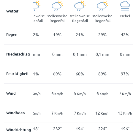
Wetter
Nebel
stellenweise
stellenweise
stellenweise
stellenweise
Nebel
Regenfall
Regenfall
Regenfall
Regenfall
Regen
43
%
32
%
19
%
21
%
29
%
42
%
Niederschlag
0
mm
0
mm
0
mm
0,1
mm
0,1
mm
0
mm
Feuchtigkeit
98
%
91
%
69
%
60
%
89
%
97
%
Wind
4
7
6
5
6
7
Km/h
Km/h
Km/h
Km/h
Km/h
Km/h
Windböen
7
9
7
7
12
13
Km/h
Km/h
Km/h
Km/h
Km/h
Km/h
221
°
218
°
232
°
194
°
224
°
196
°
Windrichtung