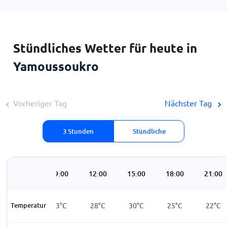
Stündliches Wetter für heute in
Yamoussoukro
Vorheriger Tag
Nächster Tag
3 Stunden
Stündliche
06:00
09:00
12:00
15:00
18:00
21:00
Temperatur
21
°
C
23
°
C
28
°
C
30
°
C
25
°
C
22
°
C