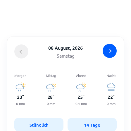
Startseite
08 August, 2026
Samstag
Morgen
Mittag
Abend
Nacht
23
°
28
°
25
°
22
°
0
mm
0
mm
0.1
mm
0
mm
Stündlich
14 Tage