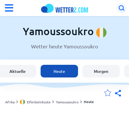
°F
°C
Yamoussoukro
Wetter heute Yamoussoukro
Wetter in Yamoussoukro
Elfenbeinküste
Aktuelle
Heute
Morgen
Schweiz
Deutschland
Heute
Afrika
Elfenbeinküste
Yamoussoukro
Meine Standorte