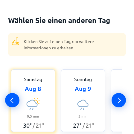
Wählen Sie einen anderen Tag
Klicken Sie auf einen Tag, um weitere
Informationen zu erhalten
Samstag
Sonntag
Mon
Aug 8
Aug 9
Aug
0,5
mm
3
mm
0,5
30
°
21
°
27
°
21
°
28
°
/
/