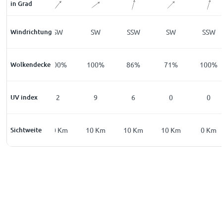
in Grad
Windrichtung
SW
SW
SW
SSW
SW
SSW
Wolkendecke
100
%
100
%
100
%
86
%
71
%
100
%
UV index
0
2
9
6
0
0
Sichtweite
0
Km
10
Km
10
Km
10
Km
10
Km
0
Km