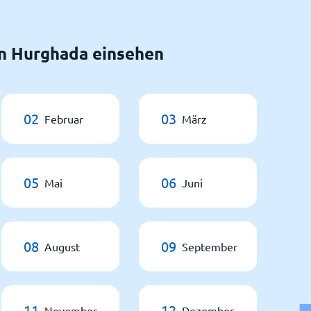
n Hurghada einsehen
02
03
Februar
März
05
06
Mai
Juni
08
09
August
September
11
12
November
Dezember