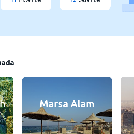
hada
kh
Marsa Alam