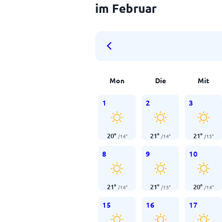
im Februar
Mon
Die
Mit
1
2
3
20
°
21
°
21
°
/
14
°
/
14
°
/
15
°
8
9
10
21
°
21
°
20
°
/
14
°
/
15
°
/
14
°
15
16
17