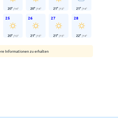
20
°
20
°
21
°
21
°
/
14
°
/
14
°
/
13
°
/
14
°
25
26
27
28
20
°
21
°
21
°
22
°
/
13
°
/
15
°
/
15
°
/
14
°
ere Informationen zu erhalten