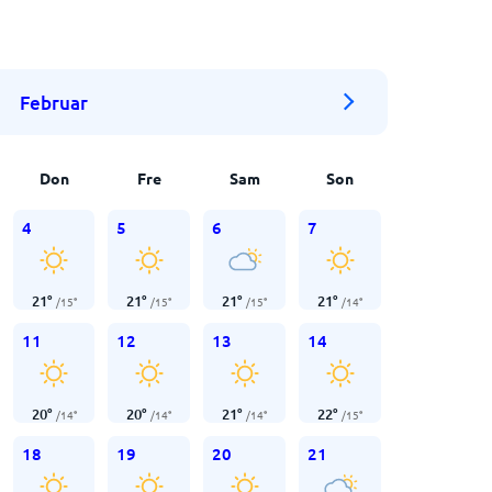
Februar
Don
Fre
Sam
Son
4
5
6
7
21
°
21
°
21
°
21
°
/
15
°
/
15
°
/
15
°
/
14
°
11
12
13
14
20
°
20
°
21
°
22
°
/
14
°
/
14
°
/
14
°
/
15
°
18
19
20
21