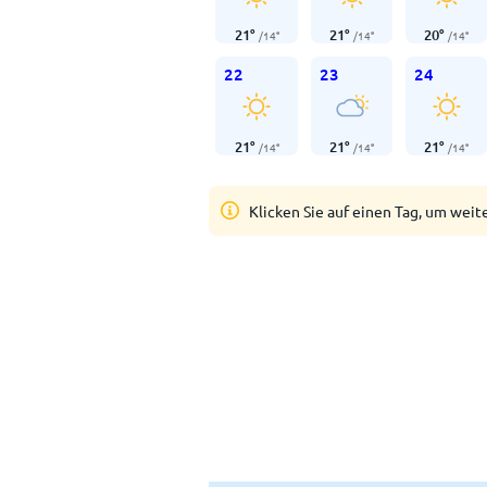
21
°
21
°
20
°
/
14
°
/
14
°
/
14
°
22
23
24
21
°
21
°
21
°
/
14
°
/
14
°
/
14
°
Klicken Sie auf einen Tag, um weit