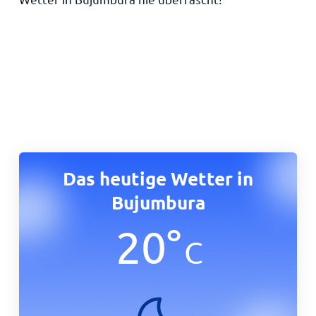
Das heutige Wetter in
Bujumbura
20
°
C