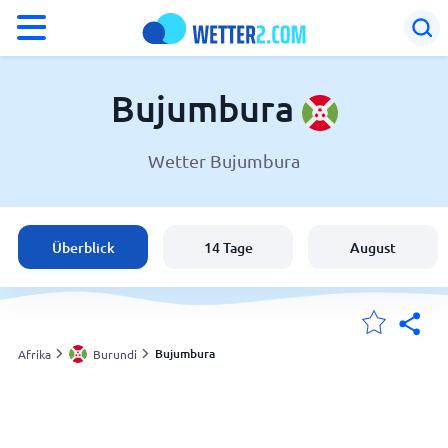
°F
°C
Bujumbura
Wetter Bujumbura
Wetter in Bujumbura
Burundi
Überblick
14 Tage
August
Schweiz
Deutschland
Bujumbura
Afrika
Burundi
Meine Standorte