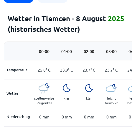
Wetter in Tlemcen - 8 August
2025
(historisches Wetter)
00:00
01:00
02:00
03:00
0
Temperatur
25,8
°
C
23,9
°
C
23,7
°
C
23,7
°
C
24
Wetter
stellenweise
klar
klar
leicht
l
Regenfall
bewölkt
be
Niederschlag
0
mm
0
mm
0
mm
0
mm
0