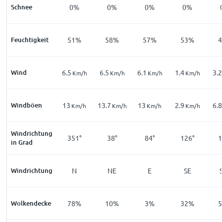
Schnee
0%
0%
0%
0%
Feuchtigkeit
51%
58%
57%
53%
Wind
6.5
6.5
6.1
1.4
3.2
Km/h
Km/h
Km/h
Km/h
Windböen
13
13.7
13
2.9
6.8
Km/h
Km/h
Km/h
Km/h
Windrichtung
351°
38°
84°
126°
1
in Grad
Windrichtung
N
NE
E
SE
Wolkendecke
78%
10%
3%
32%