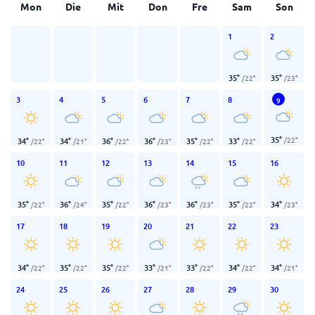
Mon
Die
Mit
Don
Fre
Sam
Son
1
2
35
°
35
°
/
22
°
/
23
°
3
4
5
6
7
8
9
35
°
/
22
°
34
°
34
°
36
°
36
°
35
°
33
°
/
22
°
/
21
°
/
22
°
/
23
°
/
22
°
/
22
°
10
11
12
13
14
15
16
35
°
36
°
35
°
36
°
36
°
35
°
34
°
/
22
°
/
24
°
/
22
°
/
23
°
/
23
°
/
22
°
/
23
°
17
18
19
20
21
22
23
34
°
35
°
35
°
33
°
33
°
34
°
34
°
/
22
°
/
22
°
/
22
°
/
21
°
/
22
°
/
22
°
/
21
°
24
25
26
27
28
29
30