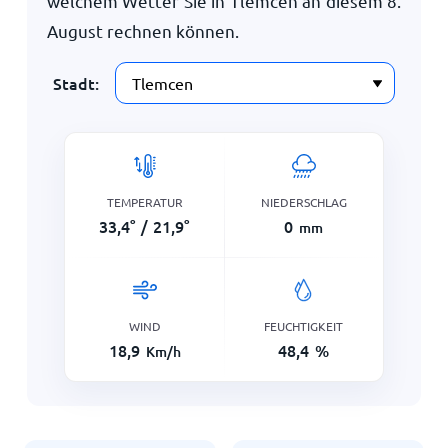
welchem Wetter Sie in Tlemcen an diesem
8.
August
rechnen können.
Stadt:
TEMPERATUR
NIEDERSCHLAG
33,4
°
/
21,9
°
0
mm
WIND
FEUCHTIGKEIT
18,9
48,4
%
Km/h