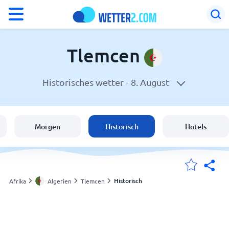
°F
°C
Tlemcen
Historisches wetter -
8. August
Wetter in Tlemcen
Algerien
Morgen
Historisch
Hotels
Schweiz
Deutschland
Historisch
Afrika
Algerien
Tlemcen
Meine Standorte