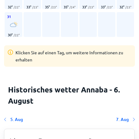
32
°
33
°
35
°
35
°
33
°
33
°
32
°
/
22
°
/
23
°
/
23
°
/
24
°
/
23
°
/
23
°
/
23
°
31
30
°
/
22
°
Klicken Sie auf einen Tag, um weitere Informationen zu
erhalten
Historisches wetter Annaba - 6.
August
5. Aug
7. Aug