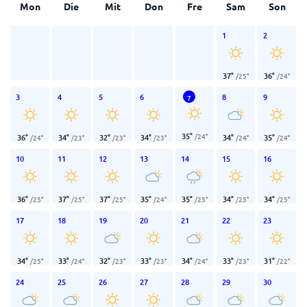
Mon
Die
Mit
Don
Fre
Sam
Son
1
2
37
°
36
°
/
25
°
/
24
°
3
4
5
6
8
9
7
35
°
/
24
°
36
°
34
°
32
°
34
°
34
°
35
°
/
24
°
/
23
°
/
23
°
/
23
°
/
24
°
/
24
°
10
11
12
13
14
15
16
36
°
37
°
37
°
35
°
35
°
34
°
34
°
/
25
°
/
25
°
/
25
°
/
24
°
/
25
°
/
25
°
/
25
°
17
18
19
20
21
22
23
34
°
33
°
32
°
33
°
34
°
33
°
31
°
/
25
°
/
24
°
/
23
°
/
23
°
/
24
°
/
23
°
/
22
°
24
25
26
27
28
29
30