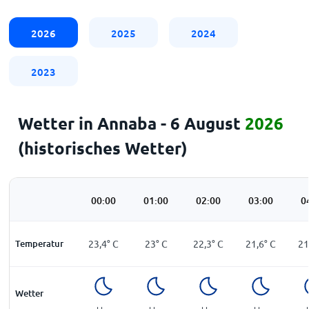
2026
2025
2024
2023
Wetter in Annaba - 6 August
2026
(historisches Wetter)
00:00
01:00
02:00
03:00
0
Temperatur
23,4
°
C
23
°
C
22,3
°
C
21,6
°
C
21
Wetter