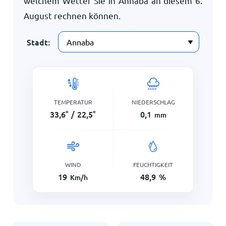
welchem Wetter Sie in Annaba an diesem
6.
August
rechnen können.
Stadt:
TEMPERATUR
NIEDERSCHLAG
33,6
°
/
22,5
°
0,1
mm
WIND
FEUCHTIGKEIT
19
48,9
%
Km/h