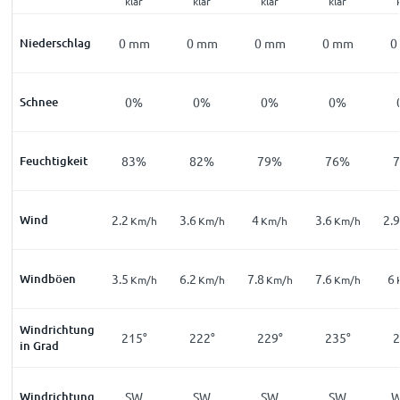
klar
klar
klar
klar
Niederschlag
0
mm
0
mm
0
mm
0
mm
0
Schnee
0%
0%
0%
0%
Feuchtigkeit
83%
82%
79%
76%
Wind
2.2
3.6
4
3.6
2.9
Km/h
Km/h
Km/h
Km/h
Windböen
3.5
6.2
7.8
7.6
6
Km/h
Km/h
Km/h
Km/h
Windrichtung
215°
222°
229°
235°
2
in Grad
Windrichtung
SW
SW
SW
SW