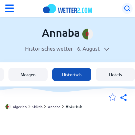
°F
°C
Annaba
Historisches wetter -
6. August
Wetter in Annaba
Algerien
Morgen
Historisch
Hotels
Schweiz
Deutschland
Historisch
Algerien
Skikda
Annaba
Meine Standorte