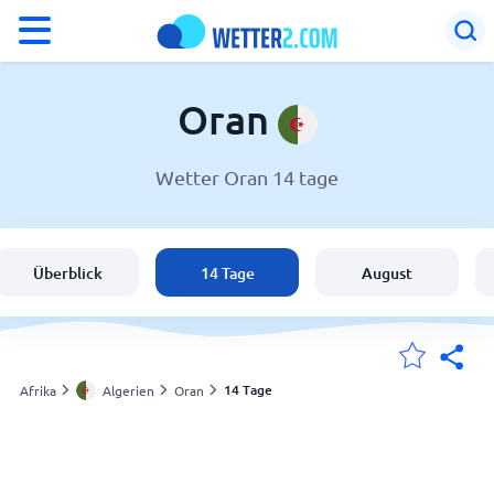
°F
°C
Oran
Wetter Oran 14 tage
Wetter in Oran
Algerien
Überblick
14 Tage
August
Schweiz
Deutschland
14 Tage
Afrika
Algerien
Oran
Meine Standorte