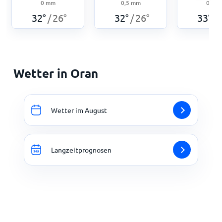
0
mm
0,5
mm
0
mm
32
°
26
°
32
°
26
°
33
°
/
/
/
Wetter in Oran
Wetter im August
Langzeitprognosen