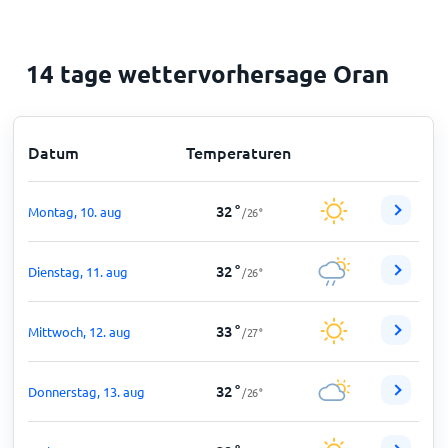
14 tage wettervorhersage Oran
Datum
Temperaturen
32
°
Montag, 10. aug
/
26
°
32
°
Dienstag, 11. aug
/
26
°
33
°
Mittwoch, 12. aug
/
27
°
32
°
Donnerstag, 13. aug
/
26
°