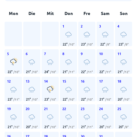
Mon
Die
Mit
Don
Fre
Sam
Son
1
2
3
4
22
°
23
°
22
°
23
°
/
10
°
/
10
°
/
9
°
/
9
°
5
6
7
8
9
10
11
22
°
21
°
24
°
21
°
22
°
22
°
21
°
/
10
°
/
10
°
/
10
°
/
11
°
/
11
°
/
11
°
/
12
°
12
13
14
15
16
17
18
23
°
21
°
23
°
22
°
22
°
21
°
20
°
/
11
°
/
10
°
/
10
°
/
10
°
/
10
°
/
10
°
/
10
°
19
20
21
22
23
24
25
21
°
20
°
21
°
21
°
21
°
20
°
20
°
/
10
°
/
10
°
/
10
°
/
12
°
/
11
°
/
10
°
/
9
°
26
27
28
29
30
31