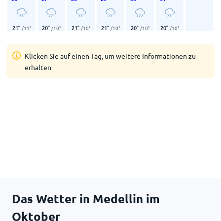
21
°
20
°
21
°
21
°
20
°
20
°
/
11
°
/
10
°
/
10
°
/
10
°
/
10
°
/
10
°
Klicken Sie auf einen Tag, um weitere Informationen zu
erhalten
Das Wetter in Medellin im
Oktober