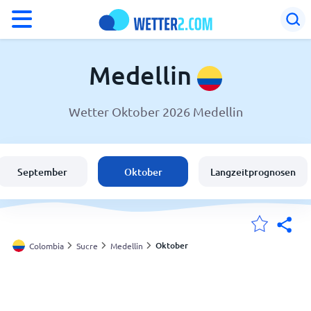
°F
°C
Medellin
Wetter Oktober 2026 Medellin
Wetter in Medellin
Colombia
September
Oktober
Langzeitprognosen
Schweiz
Deutschland
Oktober
Colombia
Sucre
Medellin
Meine Standorte