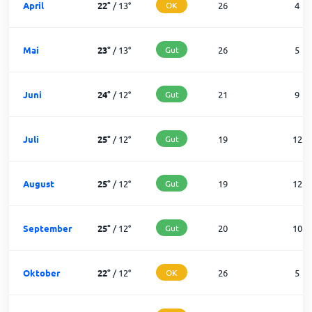
April
22
°
/
13
°
OK
26
4
Mai
23
°
/
13
°
Gut
26
5
Juni
24
°
/
12
°
Gut
21
9
Juli
25
°
/
12
°
Gut
19
12
August
25
°
/
12
°
Gut
19
12
September
25
°
/
12
°
Gut
20
10
Oktober
22
°
/
12
°
OK
26
5