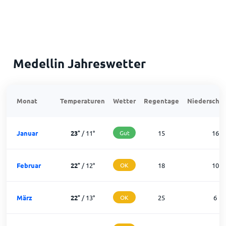
Medellin Jahreswetter
Monat
Temperaturen
Wetter
Regentage
Niederschla
Januar
23
°
/
11
°
Gut
15
16
Februar
22
°
/
12
°
OK
18
10
März
22
°
/
13
°
OK
25
6