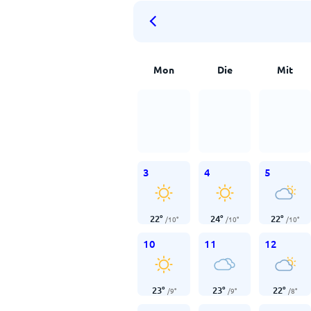
Mon
Die
Mit
3
4
5
22
°
24
°
22
°
/
10
°
/
10
°
/
10
°
10
11
12
23
°
23
°
22
°
/
9
°
/
9
°
/
8
°