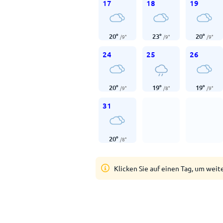
17
18
19
20
°
23
°
20
°
/
9
°
/
9
°
/
9
°
24
25
26
20
°
19
°
19
°
/
9
°
/
8
°
/
9
°
31
20
°
/
8
°
Klicken Sie auf einen Tag, um weit