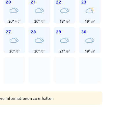
20
21
22
23
20
°
20
°
18
°
19
°
/
10
°
/
9
°
/
9
°
/
9
°
27
28
29
30
20
°
20
°
21
°
19
°
/
9
°
/
9
°
/
9
°
/
8
°
ere Informationen zu erhalten