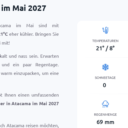
 im Mai 2027
acama im Mai sind mit
21
°
C
eher kühler. Bringen Sie
TEMPERATUREN
 mit!
21
°
/
8
°
alt und nass sein. Erwarten
 und ein paar Regentage.
ch warm einzupacken, um eine
SCHNEETAGE
0
bt Ihnen einen umfassenden
er in Atacama im Mai 2027
REGENMENGE
69
mm
ach Atacama reisen möchten,