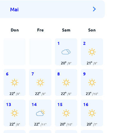
Mai
Don
Fre
Sam
Son
1
2
20
°
21
°
/
9
°
/
9
°
6
7
8
9
22
°
22
°
22
°
23
°
/
9
°
/
9
°
/
9
°
/
10
°
13
14
15
16
22
°
22
°
20
°
20
°
/
8
°
/
11
°
/
10
°
/
7
°