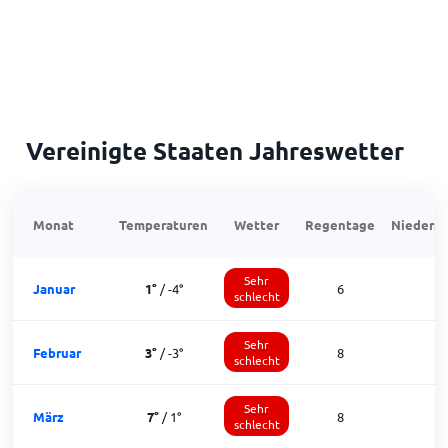
Vereinigte Staaten Jahreswetter
Monat
Temperaturen
Wetter
Regentage
Niedersc
Sehr
Januar
1
°
/
-4
°
6
1
schlecht
Sehr
Februar
3
°
/
-3
°
8
1
schlecht
Sehr
März
7
°
/
1
°
8
1
schlecht