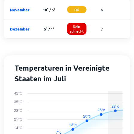
November
10
°
/
5
°
OK
6
2
Sehr
Dezember
5
°
/
1
°
7
1
schlecht
Temperaturen in Vereinigte
Staaten im Juli