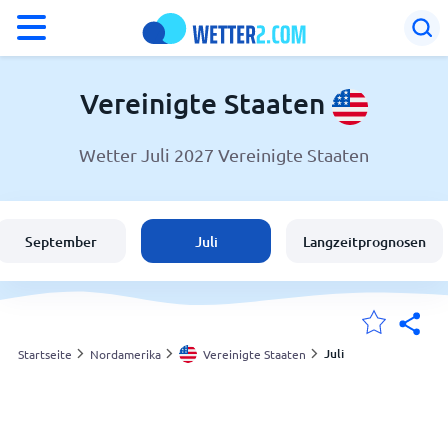
°F
°C
Vereinigte Staaten
Wetter Juli 2027 Vereinigte Staaten
Wetter in Vereinigte Staaten
Vereinigte Staaten
September
Juli
Langzeitprognosen
Schweiz
Deutschland
Juli
Startseite
Nordamerika
Vereinigte Staaten
Meine Standorte