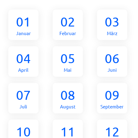
01
02
03
Januar
Februar
März
04
05
06
April
Mai
Juni
07
08
09
Juli
August
September
10
11
12