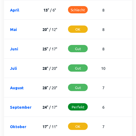
April
13
°
/
6
°
Schlecht
8
2
Mai
20
°
/
12
°
OK
8
2
Juni
25
°
/
17
°
Gut
8
2
Juli
28
°
/
20
°
Gut
10
2
August
28
°
/
20
°
Gut
7
2
September
24
°
/
17
°
Perfekt
6
2
Oktober
17
°
/
11
°
OK
7
2