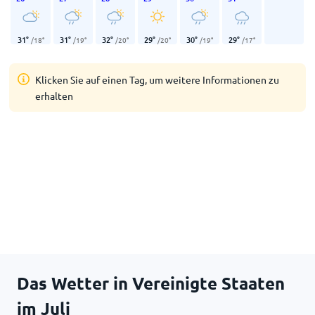
31
°
31
°
32
°
29
°
30
°
29
°
/
18
°
/
19
°
/
20
°
/
20
°
/
19
°
/
17
°
Klicken Sie auf einen Tag, um weitere Informationen zu
erhalten
Das Wetter in Vereinigte Staaten
im Juli