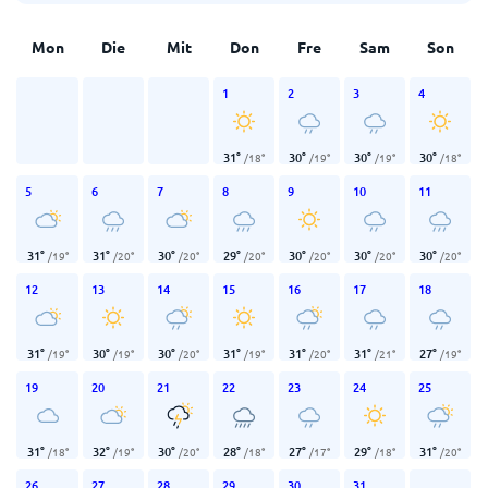
Mon
Die
Mit
Don
Fre
Sam
Son
1
2
3
4
31
°
30
°
30
°
30
°
/
18
°
/
19
°
/
19
°
/
18
°
5
6
7
8
9
10
11
31
°
31
°
30
°
29
°
30
°
30
°
30
°
/
19
°
/
20
°
/
20
°
/
20
°
/
20
°
/
20
°
/
20
°
12
13
14
15
16
17
18
31
°
30
°
30
°
31
°
31
°
31
°
27
°
/
19
°
/
19
°
/
20
°
/
19
°
/
20
°
/
21
°
/
19
°
19
20
21
22
23
24
25
31
°
32
°
30
°
28
°
27
°
29
°
31
°
/
18
°
/
19
°
/
20
°
/
18
°
/
17
°
/
18
°
/
20
°
26
27
28
29
30
31