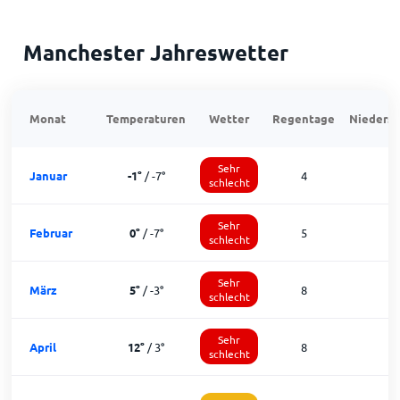
Manchester Jahreswetter
Monat
Temperaturen
Wetter
Regentage
Niedersc
Sehr
Januar
-1
°
/
-7
°
4
1
schlecht
Sehr
Februar
0
°
/
-7
°
5
1
schlecht
Sehr
März
5
°
/
-3
°
8
1
schlecht
Sehr
April
12
°
/
3
°
8
2
schlecht