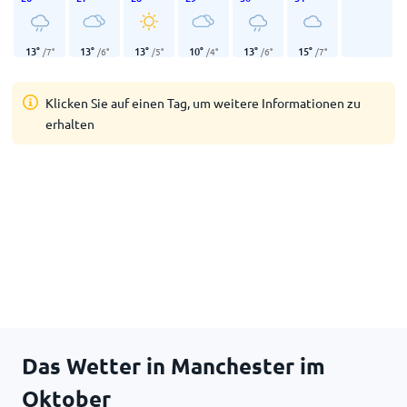
13
°
13
°
13
°
10
°
13
°
15
°
/
7
°
/
6
°
/
5
°
/
4
°
/
6
°
/
7
°
Klicken Sie auf einen Tag, um weitere Informationen zu
erhalten
Das Wetter in Manchester im
Oktober