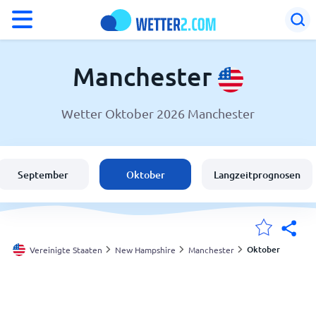
°F
°C
Manchester
Wetter Oktober 2026 Manchester
Wetter in Manchester
Vereinigte Staaten
September
Oktober
Langzeitprognosen
Schweiz
Deutschland
Oktober
Vereinigte Staaten
New Hampshire
Manchester
Meine Standorte