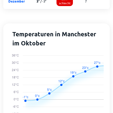
Dezember
3
°
/
-3
°
7
1
schlecht
Temperaturen in Manchester
im Oktober