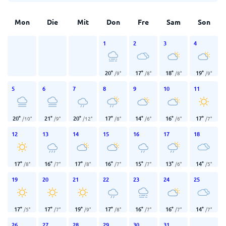
Mon
Die
Mit
Don
Fre
Sam
Son
1
2
3
4
20
°
17
°
18
°
19
°
/
9
°
/
8
°
/
8
°
/
9
°
5
6
7
8
9
10
11
20
°
21
°
20
°
17
°
14
°
16
°
17
°
/
10
°
/
9
°
/
12
°
/
8
°
/
6
°
/
6
°
/
7
°
12
13
14
15
16
17
18
17
°
16
°
17
°
16
°
15
°
13
°
14
°
/
8
°
/
7
°
/
8
°
/
7
°
/
7
°
/
6
°
/
5
°
19
20
21
22
23
24
25
17
°
17
°
19
°
17
°
16
°
16
°
14
°
/
5
°
/
7
°
/
9
°
/
8
°
/
7
°
/
7
°
/
7
°
26
27
28
29
30
31