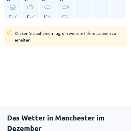
4
°
4
°
3
°
4
°
/
-2
°
/
-1
°
/
-2
°
/
0
°
Klicken Sie auf einen Tag, um weitere Informationen zu
erhalten
Das Wetter in Manchester im
Dezember