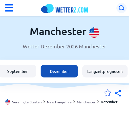
°F
°C
Manchester
Wetter Dezember 2026 Manchester
Wetter in Manchester
Vereinigte Staaten
September
Dezember
Langzeitprognosen
Schweiz
Deutschland
Dezember
Vereinigte Staaten
New Hampshire
Manchester
Meine Standorte