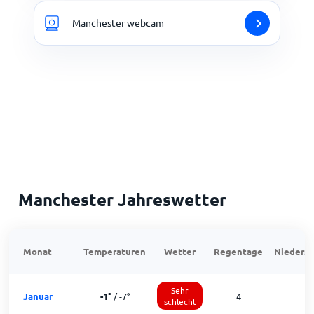
Manchester webcam
Manchester Jahreswetter
Monat
Temperaturen
Wetter
Regentage
Niedersc
Sehr
Januar
-1
°
/
-7
°
4
1
schlecht