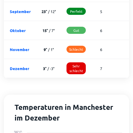
September
23
°
/
12
°
Perfekt
5
2
Oktober
15
°
/
7
°
Gut
6
2
November
9
°
/
1
°
Schlecht
6
2
Sehr
Dezember
3
°
/
-3
°
7
1
schlecht
Temperaturen in Manchester
im Dezember