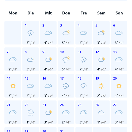
Mon
Die
Mit
Don
Fre
Sam
Son
1
2
3
4
5
6
5
°
4
°
5
°
4
°
3
°
3
°
/
-1
°
/
-1
°
/
-1
°
/
-3
°
/
-3
°
/
-3
°
7
8
9
10
11
12
13
2
°
3
°
4
°
5
°
7
°
4
°
4
°
/
-3
°
/
-3
°
/
-3
°
/
-1
°
/
-2
°
/
-2
°
/
-2
°
14
15
16
17
18
19
20
3
°
2
°
3
°
4
°
4
°
2
°
1
°
/
-2
°
/
-4
°
/
-2
°
/
-1
°
/
-2
°
/
-5
°
/
-5
°
21
22
23
24
25
26
27
2
°
1
°
3
°
2
°
3
°
1
°
3
°
/
-5
°
/
-6
°
/
-4
°
/
-3
°
/
-4
°
/
-4
°
/
-3
°
28
29
30
31